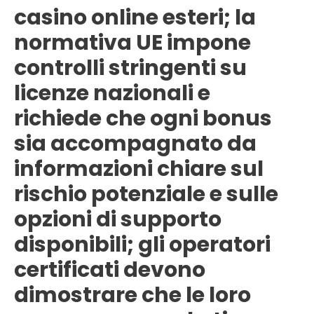
casino online esteri; la
normativa UE impone
controlli stringenti su
licenze nazionali e
richiede che ogni bonus
sia accompagnato da
informazioni chiare sul
rischio potenziale e sulle
opzioni di supporto
disponibili; gli operatori
certificati devono
dimostrare che le loro