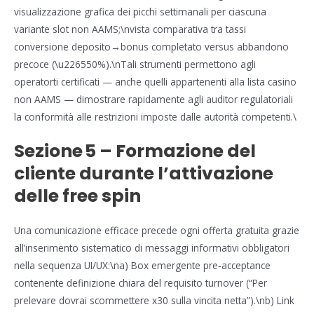
visualizzazione grafica dei picchi settimanali per ciascuna
variante slot non AAMS;\nvista comparativa tra tassi
conversione deposito→bonus completato versus abbandono
precoce (\u226550%).\nTali strumenti permettono agli
operator­ti certificati — anche quelli appartenenti alla lista casino
non AAMS — dimostrare rapidamente agli auditor regulatoriali
la conformità alle restrizioni imposte dalle autorità competenti.\
Sezione 5 – Formazione del
cliente durante l’attivazione
delle free spin
Una comunicazione efficace precede ogni offerta gratuita grazie
all’inserimento sistematico di messaggi informativi obbligatori
nella sequenza UI/UX:\na) Box emergente pre‑acceptance
contenente definizione chiara del requisito turnover (“Per
prelevare dovrai scommettere x30 sulla vincita netta”).\nb) Link