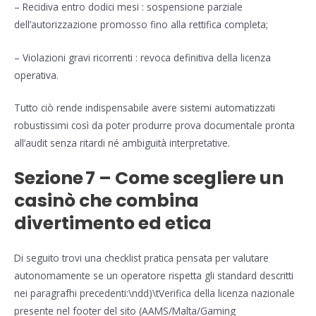
– Recidiva entro dodici mesi : sospensione parziale
dell’autorizzazione promosso fino alla rettifica completa;
– Violazioni gravi ricorrenti : revoca definitiva della licenza
operativa.
Tutto ciò rende indispensabile avere sistemi automatizzati
robustissimi così da poter produrre prova documentale pronta
all’audit senza ritardi né ambiguità interpretative.
Sezione 7 – Come scegliere un
casinò che combina
divertimento ed etica
Di seguito trovi una checklist pratica pensata per valutare
autonomamente se un operatore rispetta gli standard descritti
nei paragrafhi precedenti:\ndd)\tVerifica della licenza nazionale
presente nel footer del sito (AAMS/Malta/Gaming