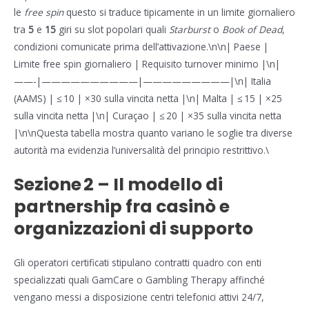
le
free spin
questo si traduce tipicamente in un limite giornaliero
tra
5
e
15
giri su slot popolari quali
Starburst
o
Book of Dead
,
condizioni comunicate prima dell’attivazione.\n\n| Paese |
Limite free spin giornaliero | Requisito turnover minimo |\n|
——-|——————————|—————————|\n| Italia
(AAMS) | ≤ 10 | ×30 sulla vincita netta |\n| Malta | ≤ 15 | ×25
sulla vincita netta |\n| Curaçao | ≤ 20 | ×35 sulla vincita netta
|\n\nQuesta tabella mostra quanto variano le soglie tra diverse
autorità ma evidenzia l’universalità del principio restrittivo.\
Sezione 2 – Il modello di
partnership fra casinò e
organizzazioni di supporto
Gli operatori certificati stipulano contratti quadro con enti
specializzati quali GamCare o Gambling Therapy affinché
vengano messi a disposizione centri telefonici attivi 24/7,