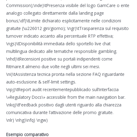
Commission);\nde)\tPresenza visibile del logo GamCare o ente
analogo collegato direttamente dalla landing page
bonus;\df)\tLimite dichiarato esplicitamente nelle condizioni
gratuite (\u226012 giri/giorno); \ngr)\tTrasparenza sul requisito
turnover indicato accanto alla percentuale RTP effettiva;
\ngs)\tDisponibilità immediata dello sportello live chat
multilingua dedicato alle tematiche responsible gambling.
\nhd)\tRecensionI positive su portali indipendenti come
Ritmare.It almeno due volte negli ultimi sei mesi.
\ni)\tAssistenza tecnica pronta nella sezione FAQ riguardante
auto-esclusione & self-limit settings.
\npj)\tReport audit recentementepubblicado sull’interfaccia
\»Regulatory Docs\» accessible from the main navigation bar.
\nkq)\tFeedback positivo dagli utenti riguardo alla chiarezza
comunicativa durante l’attivazione delle promo gratuite.
\nlr) \nhg)\nfq) \ngw)
Esempio comparativo