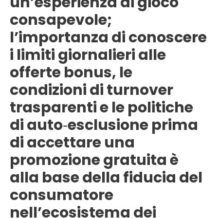
un’esperienza di gioco
consapevole;
l’importanza di conoscere
i limiti giornalieri alle
offerte bonus, le
condizioni di turnover
trasparenti e le politiche
di auto‑esclusione prima
di accettare una
promozione gratuita è
alla base della fiducia del
consumatore
nell’ecosistema dei