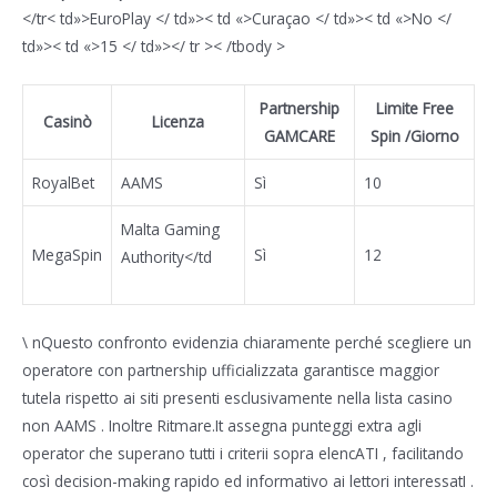
</tr
< td»>EuroPlay </ td»>< td «>Curaçao </ td»>< td «>No </
td»>< td «>15 </ td»></ tr >< /tbody >
Partnership
Limite Free
Casinò
Licenza
GAMCARE
Spin /Giorno
RoyalBet
AAMS
Sì
10
Malta Gaming
MegaSpin
Sì
12
Authority</td
\ nQuesto confronto evidenzia chiaramente perché scegliere un
operatore con partnership ufficializzata garantisce maggior
tutela rispetto ai siti presenti esclusivamente nella lista casino
non AAMS . Inoltre Ritmare.It assegna punteggi extra agli
operator che superano tutti i criterii sopra elencATI , facilitando
così decision-making rapido ed informativo ai lettori interessatI .