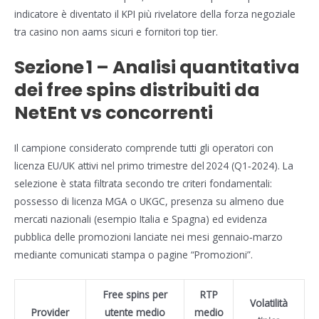
indicatore è diventato il KPI più rivelatore della forza negoziale
tra casino non aams sicuri e fornitori top tier.
Sezione 1 – Analisi quantitativa
dei free spins distribuiti da
NetEnt vs concorrenti
Il campione considerato comprende tutti gli operatori con
licenza EU/UK attivi nel primo trimestre del 2024 (Q1‑2024). La
selezione è stata filtrata secondo tre criteri fondamentali:
possesso di licenza MGA o UKGC, presenza su almeno due
mercati nazionali (esempio Italia e Spagna) ed evidenza
pubblica delle promozioni lanciate nei mesi gennaio‑marzo
mediante comunicati stampa o pagine “Promozioni”.
Free spins per
RTP
Volatilità
Provider
utente medio
medio