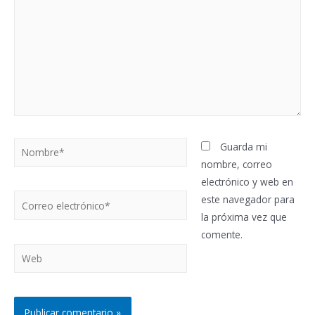
Nombre*
Guarda mi
nombre, correo
electrónico y web en
Correo
este navegador para
electrónico*
la próxima vez que
comente.
Web