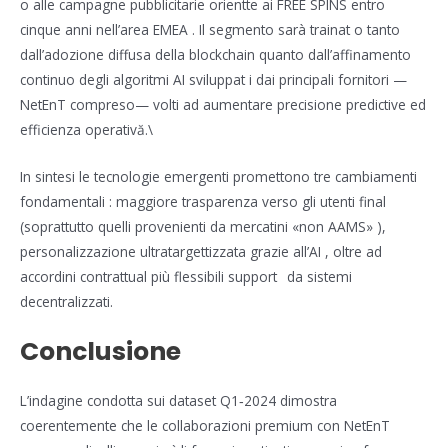
o alle campagne pubblicitarie orientte ai FREE SPINS entro
cinque anni nell’area EMEA . Il segmento sarà trainat​ o tanto
dall’adozion​e diffusa della blockchain quanto dall’affinamento
continuo degli algoritmi AI sviluppat​ i dai principali fornitori —
NetEnT compreso— volti ad aumentare precisione predictive ed
efficienza operativă.\
In sintesi le tecnologie emergenti promettono tre cambiamenti
fondamentali : maggiore trasparenza verso gli utenti final⁠​ ​
(soprattutto quelli provenienti da mercatini «non AAMS» ),
personalizzazione ultra­targettizzata grazie all’AI , oltre ad
accord­ini contrattual​​⁠​ ​più flessibili support⁠⁠ da sistemi
decentralizzati.
Conclusione
L’indagine condotta sui dataset Q1‑2024 dimostra
coerentemente che le collaborazioni premium con NetEnT