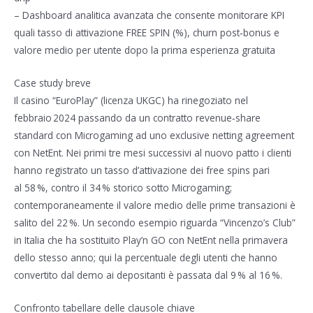
– Dashboard analitica avanzata che consente monitorare KPI
quali tasso di attivazione FREE SPIN (%), churn post‑bonus e
valore medio per utente dopo la prima esperienza gratuita
Case study breve
Il casino “EuroPlay” (licenza UKGC) ha rinegoziato nel
febbraio 2024 passando da un contratto revenue‑share
standard con Microgaming ad uno exclusive netting agreement
con NetEnt. Nei primi tre mesi successivi al nuovo patto i clienti
hanno registrato un tasso d’attivazione dei free spins pari
al 58 %, contro il 34 % storico sotto Microgaming;
contemporaneamente il valore medio delle prime transazioni è
salito del 22 %. Un secondo esempio riguarda “Vincenzo’s Club”
in Italia che ha sostituito Play’n GO con NetEnt nella primavera
dello stesso anno; qui la percentuale degli utenti che hanno
convertito dal demo ai depositanti è passata dal 9 % al 16 %.
Confronto tabellare delle clausole chiave