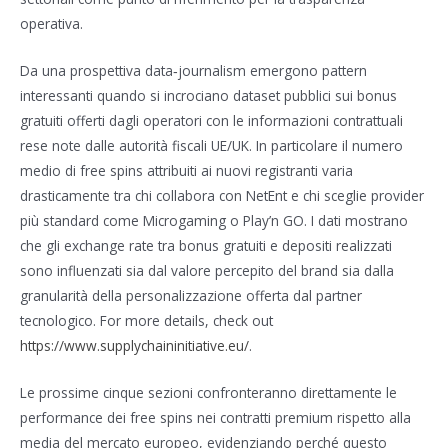
operativa.
Da una prospettiva data‑journalism emergono pattern
interessanti quando si incrociano dataset pubblici sui bonus
gratuiti offerti dagli operatori con le informazioni contrattuali
rese note dalle autorità fiscali UE/UK. In particolare il numero
medio di free spins attribuiti ai nuovi registranti varia
drasticamente tra chi collabora con NetEnt e chi sceglie provider
più standard come Microgaming o Play’n GO. I dati mostrano
che gli exchange rate tra bonus gratuiti e depositi realizzati
sono influenzati sia dal valore percepito del brand sia dalla
granularità della personalizzazione offerta dal partner
tecnologico. For more details, check out
https://www.supplychaininitiative.eu/
.
Le prossime cinque sezioni confronteranno direttamente le
performance dei free spins nei contratti premium rispetto alla
media del mercato europeo, evidenziando perché questo