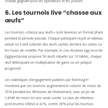
cocktail gagnant pour les opérateurs et les joueurs.
6. Les tournois live “chasse aux
œufs”
Les tournois « chasse aux œufs » sont devenus un format phare
pendant la période pascale. Chaque participant reçoit un tableau
virtuel où il doit collecter des œufs cachés derrière les cartes ou
les roues de roulette. Par exemple, le
Live Roulette Egg Hunt
de
Eggspectacular propose 50 œufs répartis sur 10 tables, chaque
œuf débloquant un multiplicateur de gains ou un jackpot
progressif.
Les statistiques d’engagement publiées par Rslnmag.Fr
montrent que ces tournois augmentent le volume de mises de
35 % pendant les 48 heures de l’événement, avec un pic de
1,8 M€ de mises en une seule soirée. Le taux de rétention
post‑tournoi s’élève à 42 %, contre 28 % pour les tournois