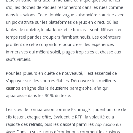
d’ici, les cloches de Pâques résonneront dans les rues comme
dans les salons. Cette double vague saisonnière coïncide avec
un pic d’activité sur les plateformes de jeux en direct, où les
tables de roulette, le blackjack et le baccarat sont diffusées en
temps réel par des croupiers flambant neufs. Les opérateurs
profitent de cette conjoncture pour créer des expériences
immersives qui mêlent soleil, plages tropicales et chasse aux
œufs virtuels.
Pour les joueurs en quête de nouveauté, il est essentiel de
s’appuyer sur des sources fiables. Découvrez les meilleurs
casinos en ligne
dès le deuxième paragraphe, afin qu’il
apparaisse dans les 30 % du texte.
Les sites de comparaison comme Rslnmag.Fr jouent un rôle clé
: ils testent chaque offre, évaluent le RTP, la volatilité et la
rapidité des retraits, puis les classent parmi les
top casino en
ligne
. Dans la suite, nous décortiquons comment les casinos