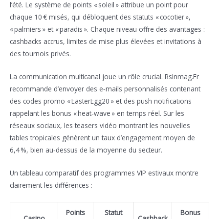
l’été. Le système de points « soleil » attribue un point pour
chaque 10 € misés, qui débloquent des statuts « cocotier »,
« palmiers » et « paradis ». Chaque niveau offre des avantages :
cashbacks accrus, limites de mise plus élevées et invitations à
des tournois privés.
La communication multicanal joue un rôle crucial. Rslnmag.Fr
recommande d’envoyer des e‑mails personnalisés contenant
des codes promo « EasterEgg20 » et des push notifications
rappelant les bonus « heat‑wave » en temps réel. Sur les
réseaux sociaux, les teasers vidéo montrant les nouvelles
tables tropicales génèrent un taux d’engagement moyen de
6,4 %, bien au‑dessus de la moyenne du secteur.
Un tableau comparatif des programmes VIP estivaux montre
clairement les différences :
Points
Statut
Bonus
Casino
Cashback