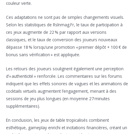
couleur verte.
Ces adaptations ne sont pas de simples changements visuels.
Selon les statistiques de Rslnmag.Fr, le taux de participation à
ces jeux augmente de 22 % par rapport aux versions
classiques, et le taux de conversion des joueurs nouveaux
dépasse 18 % lorsqu’une promotion « premier dépôt + 100 € de
bonus sans vérification » est appliquée.
Les retours des joueurs soulignent également une perception
d’« authenticité » renforcée. Les commentaires sur les forums
indiquent que les effets sonores de vagues et les animations de
cocktails virtuels augmentent l’engagement, menant à des
sessions de jeu plus longues (en moyenne 27 minutes
supplémentaires).
En conclusion, les jeux de table tropicalisés combinent
esthétique, gameplay enrichi et incitations financières, créant un