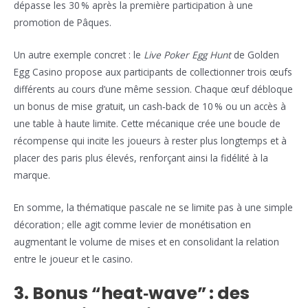
dépasse les 30 % après la première participation à une
promotion de Pâques.
Un autre exemple concret : le
Live Poker Egg Hunt
de Golden
Egg Casino propose aux participants de collectionner trois œufs
différents au cours d’une même session. Chaque œuf débloque
un bonus de mise gratuit, un cash‑back de 10 % ou un accès à
une table à haute limite. Cette mécanique crée une boucle de
récompense qui incite les joueurs à rester plus longtemps et à
placer des paris plus élevés, renforçant ainsi la fidélité à la
marque.
En somme, la thématique pascale ne se limite pas à une simple
décoration ; elle agit comme levier de monétisation en
augmentant le volume de mises et en consolidant la relation
entre le joueur et le casino.
3. Bonus “heat‑wave” : des