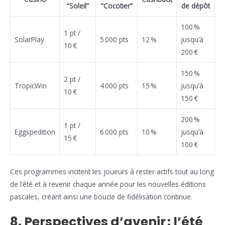
“Soleil”
“Cocotier”
de dépôt
100 %
1 pt /
SolarPlay
5 000 pts
12 %
jusqu’à
10 €
200 €
150 %
2 pt /
TropicWin
4 000 pts
15 %
jusqu’à
10 €
150 €
200 %
1 pt /
Eggspedition
6 000 pts
10 %
jusqu’à
15 €
100 €
Ces programmes incitent les joueurs à rester actifs tout au long
de l’été et à revenir chaque année pour les nouvelles éditions
pascales, créant ainsi une boucle de fidélisation continue.
8. Perspectives d’avenir : l’été