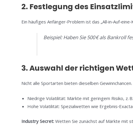
2. Festlegung des Einsatzlimi
Ein häufiges Anfänger‑Problem ist das „All‑in‑Auf‑eine
Beispiel: Haben Sie 500 € als Bankroll fe
3. Auswahl der richtigen We
Nicht alle Sportarten bieten dieselben Gewinnchancen. 
Niedrige Volatilität: Märkte mit geringem Risiko, z. 
Hohe Volatilität: Spezialwetten wie Ergebnis‑Exact
Industry Secret:
Wetten Sie zunächst auf Märkte mit st