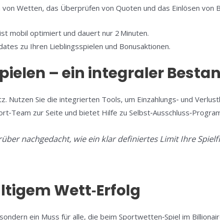
 von Wetten, das Überprüfen von Quoten und das Einlösen von Boni
st mobil optimiert und dauert nur 2 Minuten.
dates zu Ihren Lieblingsspielen und Bonusaktionen.
ielen – ein integraler Bestan
tz. Nutzen Sie die integrierten Tools, um Einzahlungs‑ und Verlustl
port‑Team zur Seite und bietet Hilfe zu Selbst‑Ausschluss‑Progr
ber nachgedacht, wie ein klar definiertes Limit Ihre Spielf
altigem Wett‑Erfolg
ndern ein Muss für alle, die beim Sportwetten‑Spiel im Billionaire