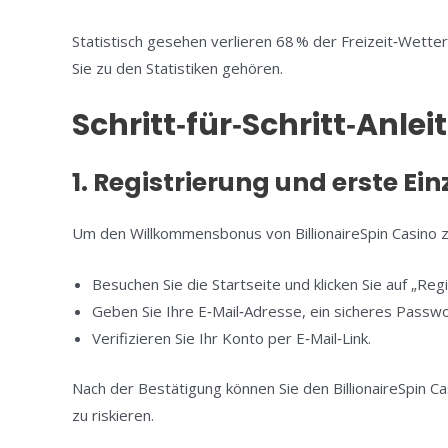
Statistisch gesehen verlieren 68 % der Freizeit‑Wetter,
Sie zu den Statistiken gehören.
Schritt‑für‑Schritt‑Anle
1. Registrierung und erste Ei
Um den Willkommensbonus von BillionaireSpin Casino z
Besuchen Sie die Startseite und klicken Sie auf „Regi
Geben Sie Ihre E‑Mail‑Adresse, ein sicheres Passwo
Verifizieren Sie Ihr Konto per E‑Mail‑Link.
Nach der Bestätigung können Sie den BillionaireSpin Ca
zu riskieren.