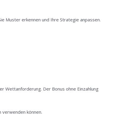
Sie Muster erkennen und Ihre Strategie anpassen.
cher Wettanforderung. Der Bonus ohne Einzahlung
en verwenden können.