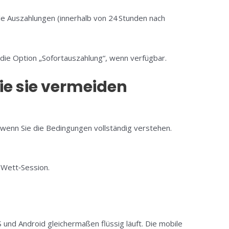
elle Auszahlungen (innerhalb von 24 Stunden nach
die Option „Sofortauszahlung“, wenn verfügbar.
ie sie vermeiden
enn Sie die Bedingungen vollständig verstehen.
e Wett‑Session.
 und Android gleichermaßen flüssig läuft. Die mobile