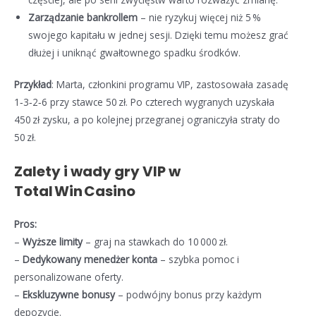
Zarządzanie bankrollem
– nie ryzykuj więcej niż 5 %
swojego kapitału w jednej sesji. Dzięki temu możesz grać
dłużej i uniknąć gwałtownego spadku środków.
Przykład
: Marta, członkini programu VIP, zastosowała zasadę
1‑3‑2‑6 przy stawce 50 zł. Po czterech wygranych uzyskała
450 zł zysku, a po kolejnej przegranej ograniczyła straty do
50 zł.
Zalety i wady gry VIP w
Total Win Casino
Pros:
–
Wyższe limity
– graj na stawkach do 10 000 zł.
–
Dedykowany menedżer konta
– szybka pomoc i
personalizowane oferty.
–
Ekskluzywne bonusy
– podwójny bonus przy każdym
depozycie.