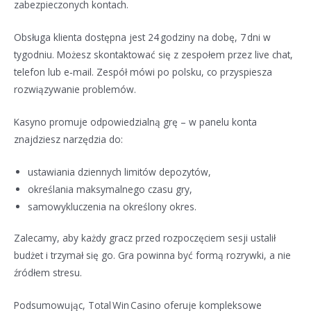
zabezpieczonych kontach.
Obsługa klienta dostępna jest 24 godziny na dobę, 7 dni w
tygodniu. Możesz skontaktować się z zespołem przez live chat,
telefon lub e‑mail. Zespół mówi po polsku, co przyspiesza
rozwiązywanie problemów.
Kasyno promuje odpowiedzialną grę – w panelu konta
znajdziesz narzędzia do:
ustawiania dziennych limitów depozytów,
określania maksymalnego czasu gry,
samowykluczenia na określony okres.
Zalecamy, aby każdy gracz przed rozpoczęciem sesji ustalił
budżet i trzymał się go. Gra powinna być formą rozrywki, a nie
źródłem stresu.
Podsumowując, Total Win Casino oferuje kompleksowe