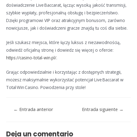
doświadczenie Live Baccarat, łącząc wysoką jakość transmisji,
szybkie wypłaty, profesjonalną obsługę i bezpieczeństwo.
Dzięki programowi VIP oraz atrakcyjnym bonusom, zarówno
nowicjusze, jak i doświadczeni gracze znajdą tu coś dla siebie.
Jeśli szukasz miejsca, które łączy luksus z niezawodnością,
odwiedź oficjalną stronę i dowiedz się więcej o ofercie:
https://casino-total-win.pl/
.
Grając odpowiedzialnie i korzystając z dostępnych strategii,
możesz maksymalnie wykorzystać potencjał Live Baccarat w
Total Win Casino. Powodzenia przy stole!
Navegación
←
Entrada anterior
Entrada siguiente
→
de
entradas
Deja un comentario