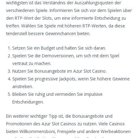
wichtigsten ist das Verständnis der Auszahlungsquoten der
verschiedenen Spiele. Informieren Sie sich vor dem Spielen über
den RTP-Wert der Slots, um eine informierte Entscheidung zu
treffen. Wählen Sie Spiele mit höheren RTP-Werten, da diese
tendenziell bessere Gewinnchancen bieten.
Setzen Sie ein Budget und halten Sie sich daran.
Spielen Sie die Demoversionen, um sich mit dem Spiel
vertraut zu machen.
Nutzen Sie Bonusangebote im Azur Slot Casino.
Spielen Sie progressive Jackpots, wenn Sie höhere Gewinne
anstreben.
Bleiben Sie ruhig und vermeiden Sie impulsive
Entscheidungen.
Ein weiterer wichtiger Tipp ist, die Bonusangebote und
Promotionen des Azur Slot Casinos zu nutzen. Viele Casinos
bieten Willkommensboni, Freispiele und andere Werbeaktionen