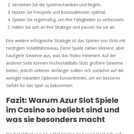
Verstehen Sie die Spielmechaniken und Regeln.
Nutzen Sie Freispiele und Bonusaktionen optimal.
Spielen Sie regelmäßig, um Ihre Fähigkeiten zu verbessern.
Halten Sie sich an Ihre Strategie und passen Sie sie an.
Eine weitere erfolgreiche Strategie ist das Spielen von Slots mit
niedrigem Volatilitätsniveau. Diese Spiele zahlen kleinere, aber
häufigere Gewinne aus, was das Risiko minimiert. Auf der
anderen Seite können Hochvolatilitäts-Slots größere Gewinne
bieten, jedoch seltener. Anfänger sollten sich zunächst auf die
weniger riskanten Optionen konzentrieren, um ein besseres
Gefühl für das Spiel zu bekommen.
Fazit: Warum Azur Slot Spiele
im Casino so beliebt sind und
was sie besonders macht