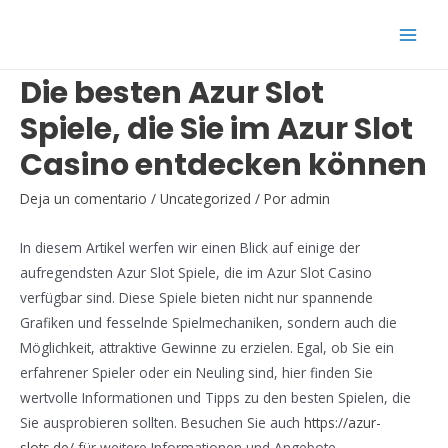
Ir
al
Main
contenido
Die besten Azur Slot
Men
Spiele, die Sie im Azur Slot
Casino entdecken können
Deja un comentario
/
Uncategorized
/ Por
admin
In diesem Artikel werfen wir einen Blick auf einige der
aufregendsten Azur Slot Spiele, die im Azur Slot Casino
verfügbar sind. Diese Spiele bieten nicht nur spannende
Grafiken und fesselnde Spielmechaniken, sondern auch die
Möglichkeit, attraktive Gewinne zu erzielen. Egal, ob Sie ein
erfahrener Spieler oder ein Neuling sind, hier finden Sie
wertvolle Informationen und Tipps zu den besten Spielen, die
Sie ausprobieren sollten. Besuchen Sie auch
https://azur-
slots.de/
für weitere Informationen und Angebote.