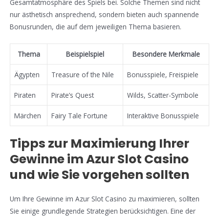
Gesamtatmosphäre des Spiels bei. Solche Themen sind nicht
nur ästhetisch ansprechend, sondern bieten auch spannende
Bonusrunden, die auf dem jeweiligen Thema basieren.
Thema
Beispielspiel
Besondere Merkmale
Ägypten
Treasure of the Nile
Bonusspiele, Freispiele
Piraten
Pirate’s Quest
Wilds, Scatter-Symbole
Märchen
Fairy Tale Fortune
Interaktive Bonusspiele
Tipps zur Maximierung Ihrer
Gewinne im Azur Slot Casino
und wie Sie vorgehen sollten
Um Ihre Gewinne im Azur Slot Casino zu maximieren, sollten
Sie einige grundlegende Strategien berücksichtigen. Eine der