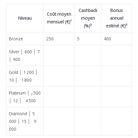
Cashback
Bonus
Coût moyen
Niveau
moyen
annuel
mensuel (€)¹
(%)²
estimé (€)³
Bronze
250
5
400
Silver │ 600 │ 7
│ 900
Gold │ 1 200 │
10 │ 1 800
Platinum │ ₂ 500
│ 12 │ 4 500
Diamond │ 5
000 │ 15 │ 9
000