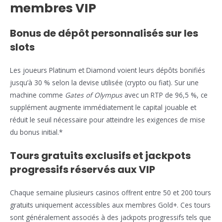
membres VIP
Bonus de dépôt personnalisés sur les
slots
Les joueurs Platinum et Diamond voient leurs dépôts bonifiés
jusqu’à 30 % selon la devise utilisée (crypto ou fiat). Sur une
machine comme
Gates of Olympus
avec un RTP de 96,5 %, ce
supplément augmente immédiatement le capital jouable et
réduit le seuil nécessaire pour atteindre les exigences de mise
du bonus initial.*
Tours gratuits exclusifs et jackpots
progressifs réservés aux VIP
Chaque semaine plusieurs casinos offrent entre 50 et 200 tours
gratuits uniquement accessibles aux membres Gold+. Ces tours
sont généralement associés à des jackpots progressifs tels que