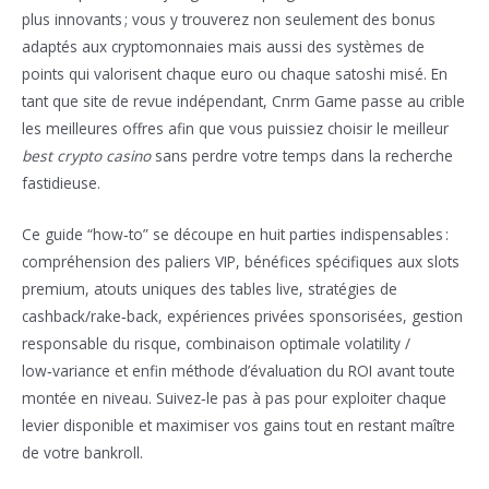
plus innovants ; vous y trouverez non seulement des bonus
adaptés aux cryptomonnaies mais aussi des systèmes de
points qui valorisent chaque euro ou chaque satoshi misé. En
tant que site de revue indépendant, Cnrm Game passe au crible
les meilleures offres afin que vous puissiez choisir le meilleur
best crypto casino
sans perdre votre temps dans la recherche
fastidieuse.
Ce guide “how‑to” se découpe en huit parties indispensables :
compréhension des paliers VIP, bénéfices spécifiques aux slots
premium, atouts uniques des tables live, stratégies de
cashback/rake‑back, expériences privées sponsorisées, gestion
responsable du risque, combinaison optimale volatility /
low‑variance et enfin méthode d’évaluation du ROI avant toute
montée en niveau. Suivez‐le pas à pas pour exploiter chaque
levier disponible et maximiser vos gains tout en restant maître
de votre bankroll.