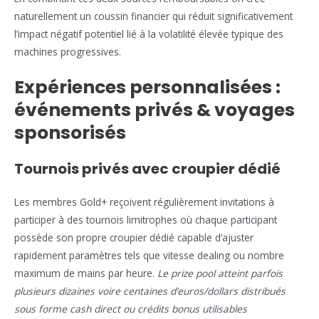
naturellement un coussin financier qui réduit significativement
l’impact négatif potentiel lié à la volatilité élevée typique des
machines progressives.
Expériences personnalisées :
événements privés & voyages
sponsorisés
Tournois privés avec croupier dédié
Les membres Gold+ reçoivent régulièrement invitations à
participer à des tournois limitrophes où chaque participant
possède son propre croupier dédié capable d’ajuster
rapidement paramètres tels que vitesse dealing ou nombre
maximum de mains par heure.
Le prize pool atteint parfois
plusieurs dizaines voire centaines d’euros/dollars distribués
sous forme cash direct ou crédits bonus utilisables