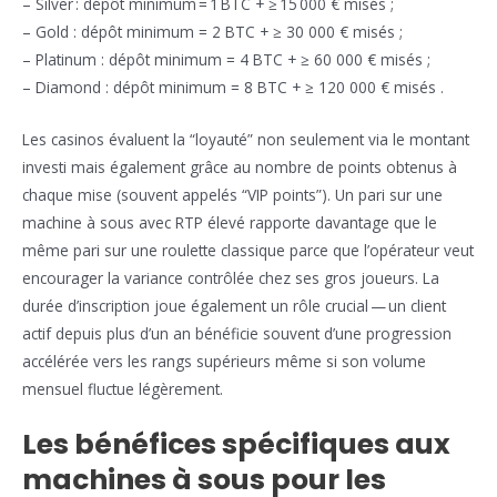
– Silver : dépôt minimum = 1 BTC + ≥ 15 000 € misés ;
– Gold : dépôt minimum = 2 BTC + ≥ 30 000 € misés ;
– Platinum : dépôt minimum = 4 BTC + ≥ 60 000 € misés ;
– Diamond : dépôt minimum = 8 BTC + ≥ 120 000 € misés .
Les casinos évaluent la “loyauté” non seulement via le montant
investi mais également grâce au nombre de points obtenus à
chaque mise (souvent appelés “VIP points”). Un pari sur une
machine à sous avec RTP élevé rapporte davantage que le
même pari sur une roulette classique parce que l’opérateur veut
encourager la variance contrôlée chez ses gros joueurs. La
durée d’inscription joue également un rôle crucial — un client
actif depuis plus d’un an bénéficie souvent d’une progression
accélérée vers les rangs supérieurs même si son volume
mensuel fluctue légèrement.
Les bénéfices spécifiques aux
machines à sous pour les