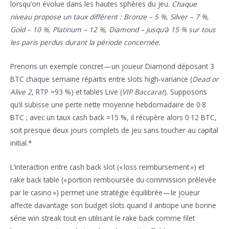
lorsqu’on évolue dans les hautes sphères du jeu.
Chaque
niveau propose un taux différent : Bronze – 5 %, Silver – 7 %,
Gold – 10 %, Platinum – 12 %, Diamond – jusqu’à 15 % sur tous
les paris perdus durant la période concernée.
Prenons un exemple concret — un joueur Diamond déposant 3
BTC chaque semaine répartis entre slots high‑variance (
Dead or
Alive 2
, RTP ≈93 %) et tables Live (
VIP Baccarat
). Supposons
qu’il subisse une perte nette moyenne hebdomadaire de 0·8
BTC ; avec un taux cash back =15 %, il récupère alors 0·12 BTC,
soit presque deux jours complets de jeu sans toucher au capital
initial.*
L’interaction entre cash back slot (« loss reimbursement ») et
rake back table (« portion remboursée du commission prélevée
par le casino ») permet une stratégie équilibrée — le joueur
affecte davantage son budget slots quand il anticipe une bonne
série win streak tout en utilisant le rake back comme filet