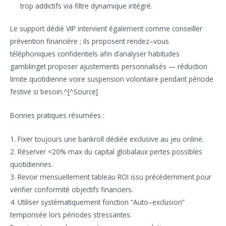
trop addictifs via filtre dynamique intégré.
Le support dédié VIP intervient également comme conseiller
prévention financière ; ils proposent rendez–vous
téléphoniques confidentiels afin d’analyser habitudes
gamblinget proposer ajustements personnalisés — réduction
limite quotidienne voire suspension volontaire pendant période
festive si besoin.^[^Source]​
Bonnes pratiques résumées :
1. Fixer toujours une bankroll dédiée exclusive au jeu online.
2. Réserver <20% max du capital globalaux pertes possibles
quotidiennes.
3. Revoir mensuellement tableau ROI issu précédemment pour
vérifier conformité objectifs financiers.
4. Utiliser systématiquement fonction “Auto–exclusion”
temporisée lors périodes stressantes.