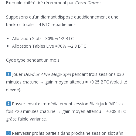
Exemple chiffré tiré récemment par
Cnrm Game
:
Supposons qu’un diamant dispose quotidiennement d’une
bankroll totale = 4 BTC répartie ainsi :
Allocation Slots =30% ⇒1·2 BTC
Allocation Tables Live =70% ⇒2·8 BTC
Cycle type pendant un mois :
Jouer
Dead or Alive Mega Spin
pendant trois sessions x30
minutes chacune → gain moyen attendu = +0·25 BTC (volatilité
élevée).
Passer ensuite immédiatement session Blackjack “VIP” six
fois ×20 minutes chacune → gain moyen attendu = +0·08 BTC
grâce faible variance.
Réinvestir profits partiels dans prochaine session slot afin