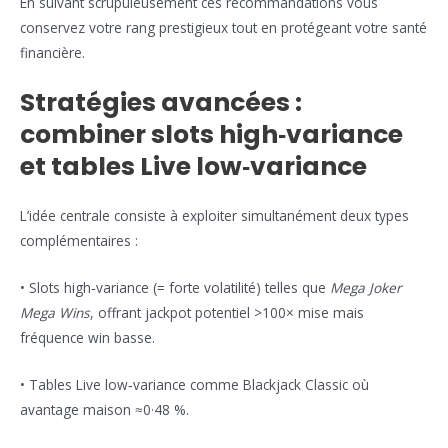
En suivant scrupuleusement ces recommandations vous
conservez votre rang prestigieux tout en protégeant votre santé
financière.
Stratégies avancées :
combiner slots high‑variance
et tables Live low‑variance
L’idée centrale consiste à exploiter simultanément deux types
complémentaires :
• Slots high‑variance (= forte volatilité) telles que
Mega Joker
Mega Wins
, offrant jackpot potentiel >100× mise mais
fréquence win basse.
• Tables Live low‑variance comme Blackjack Classic où
avantage maison ≈0·48 %.