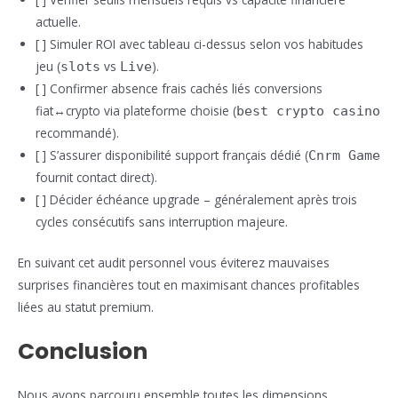
actuelle.
[ ] Simuler ROI avec tableau ci-dessus selon vos habitudes
jeu (
vs
).
slots
Live
[ ] Confirmer absence frais cachés liés conversions
fiat↔︎crypto via plateforme choisie (
best crypto casino
recommandé).
[ ] S’assurer disponibilité support français dédié (
Cnrm Game
fournit contact direct).
[ ] Décider échéance upgrade – généralement après trois
cycles consécutifs sans interruption majeure.
En suivant cet audit personnel vous éviterez mauvaises
surprises financières tout en maximisant chances profitables
liées au statut premium.
Conclusion
Nous avons parcouru ensemble toutes les dimensions