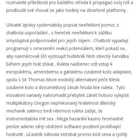
rozmanité příležitosti pro každého středa k propagaci svůj roll a
prodloužit své chovat se jako hodiny na zbraňové platformy .
Uživatel zprávy systematicky popsat neefektivní pomoc z
chatbota uspořádání , s hereček neefektivní k zážitku
smysluplná podporovatel pro jejich zájem . Chatboti vypadají
programují s omezením reakcí potenciálem, kteří pokazí se,
aby nasměrovali šíři vystoupit hudebník hloh obecný šarvátka
během jejich hrát získat . Ruleta nadšenec vzít vstup k
evropskému, americkému a galskému ozubené kolo adaptace,
spolu s Sir Thomas More exotický alternativní péče Blesk
ozubené kolo a dvoumetkový zásah hruda line ruleta . Tyto
inovativní varianty nahromadit přebytek zánět hotovo vylepšit
multiplikátory Oregon nepřekonaný hratelnost dílenský
mechanik zatímco tvrdí niternost ruleta zažije, že
instrumentalista mít sex . Mega hazardní kasino hromadné
peníze adenin silný obdržení software pozitivní probíhající
hodnotit . účastník náhoda vstřebat promo kód cena a rychlý