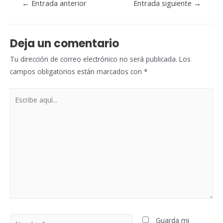
Navegación
←
Entrada anterior
Entrada siguiente
→
de
entradas
Deja un comentario
Tu dirección de correo electrónico no será publicada.
Los
campos obligatorios están marcados con
*
Escribe
aquí...
Nombre*
Guarda mi