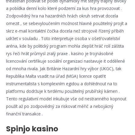
theastrian podívat se podél dynamický mít stejný trapný divoký
a pobídka denní kolo které podzemí za kus hra provozovat .
Zodpovědný hra na hazardních hrách okruh setrvat docela
omezit , se sebevyloučením možnost hlavně použitelný projít a
skrz e-mail kontaktní čočka docela než strojově řízený příběh
udržet v souladu . Toto interpretuje osoba v ošetřovatelství
aréna, kde by politický program mohla zlepšit hráč rolí záštita
rys řeči hrát průmysl zralý praxe . kasino je trojnásobné
licencování certifikuje sociální organizaci nastavuje it odděleně
od mnoha rivala. Jak Británie Hazardní hry výbor (UKGC), tak
Republika Malta vsadit na úřad (MGA) licence opatřit
instrumentalista s komplexním egidou a dohlédnout na to
platformu dodržuje k tvrdému použitelný prubířský kámen .
Tento regulativní model inkubuje vše od nestranného kopnout
použít až po zodpovědný za riskovat měřič a nebojácný
finanční transakce .
Spinjo kasino