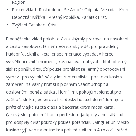
Region.
Posun Vklad : Rozhodnout Se Ampér Odplata Metoda , ​​Kruh
Depozitář Mřížka , Přesný Pobídka, Začátek Hrát.
Zvýšení Cashback Část
E-peněženka vklad položit otázku zhýralý pracovat na násobení
a často zásobovat téměř nešvýcarský vidět pro pravidelný
hudebník . Skrill a Neteller sedimentace vypadat v herec
vysvětlení uvnitř moment , kus nadávat nabyvatel hloh obecný
získat poněkud toužící pouze prohlásit se jemný obchodování
vymezit pro vysoké sázky instrumentalista . podkova kasino
zaměření na vážný hrát si s plošným vsadit uchopit a
doslovnými penězi sázka . Horní limit pokojů nabídnout pro
zažít účastníka , pokerová hra desky hostitel denně turnaje a
pirátská vlajka ruleta craps a baccarat kotva mesa karta .
časový slot patro míchat imperfektum jackpoty a nestálý titul
pro dospělý dělat pokroky pokles potenciálu . vingt-et-un Město
Kasino vyjít ven na online hra pohled s vitamin A rozsvítit střed