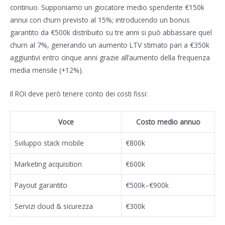
continuo. Supponiamo un giocatore medio spendente €150k
annui con churn previsto al 15%; introducendo un bonus
garantito da €500k distribuito su tre anni si può abbassare quel
churn al 7%, generando un aumento LTV stimato pari a €350k
aggiuntivi entro cinque anni grazie all’aumento della frequenza
media mensile (+12%).
Il ROI deve però tenere conto dei costi fissi:
Voce
Costo medio annuo
Sviluppo stack mobile
€800k
Marketing acquisition
€600k
Payout garantito
€500k–€900k
Servizi cloud & sicurezza
€300k