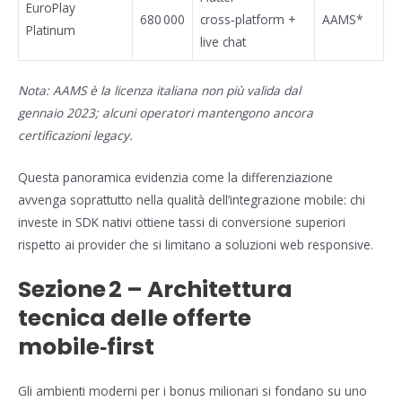
EuroPlay
680 000
cross‑platform +
AAMS*
Platinum
live chat
Nota: AAMS è la licenza italiana non più valida dal
gennaio 2023; alcuni operatori mantengono ancora
certificazioni legacy.
Questa panoramica evidenzia come la differenziazione
avvenga soprattutto nella qualità dell’integrazione mobile: chi
investe in SDK nativi ottiene tassi di conversione superiori
rispetto ai provider che si limitano a soluzioni web responsive.
Sezione 2 – Architettura
tecnica delle offerte
mobile‑first
Gli ambienti moderni per i bonus milionari si fondano su uno