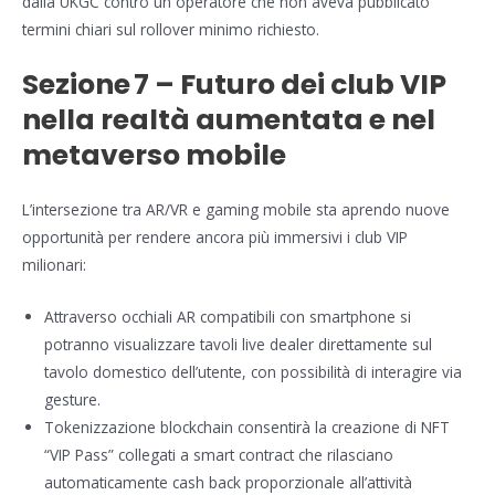
dalla UKGC contro un operatore che non aveva pubblicato
termini chiari sul rollover minimo richiesto.
Sezione 7 – Futuro dei club VIP
nella realtà aumentata e nel
metaverso mobile
L’intersezione tra AR/VR e gaming mobile sta aprendo nuove
opportunità per rendere ancora più immersivi i club VIP
milionari:
Attraverso occhiali AR compatibili con smartphone si
potranno visualizzare tavoli live dealer direttamente sul
tavolo domestico dell’utente, con possibilità di interagire via
gesture.
Tokenizzazione blockchain consentirà la creazione di NFT
“VIP Pass” collegati a smart contract che rilasciano
automaticamente cash back proporzionale all’attività