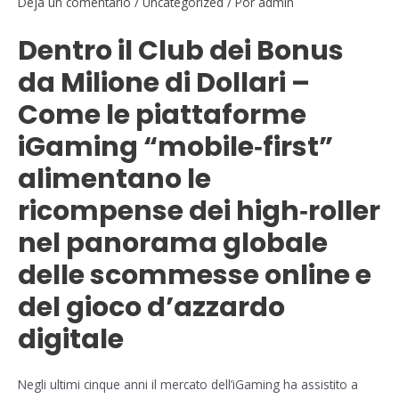
Deja un comentario
/
Uncategorized
/ Por
admin
Dentro il Club dei Bonus
da Milione di Dollari –
Come le piattaforme
iGaming “mobile‑first”
alimentano le
ricompense dei high‑roller
nel panorama globale
delle scommesse online e
del gioco d’azzardo
digitale
Negli ultimi cinque anni il mercato dell’iGaming ha assistito a