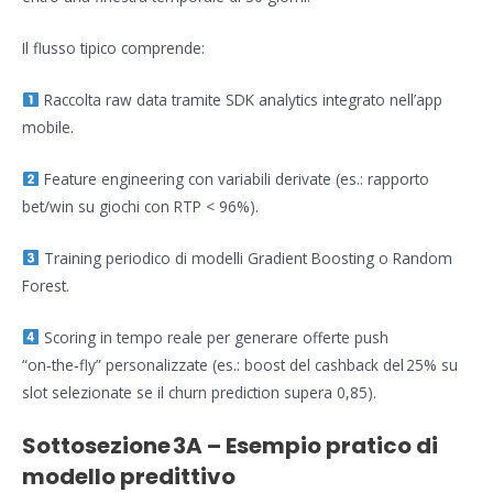
Il flusso tipico comprende:
Raccolta raw data tramite SDK analytics integrato nell’app
mobile.
Feature engineering con variabili derivate (es.: rapporto
bet/win su giochi con RTP < 96%).
Training periodico di modelli Gradient Boosting o Random
Forest.
Scoring in tempo reale per generare offerte push
“on‑the‑fly” personalizzate (es.: boost del cashback del 25% su
slot selezionate se il churn prediction supera 0,85).
Sottosezione 3A – Esempio pratico di
modello predittivo