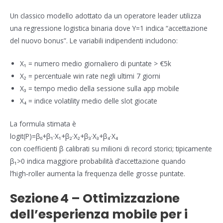
Un classico modello adottato da un operatore leader utilizza
una regressione logistica binaria dove Y=1 indica “accettazione
del nuovo bonus”. Le variabili indipendenti includono:
X₁ = numero medio giornaliero di puntate > €5k
X₂ = percentuale win rate negli ultimi 7 giorni
X₃ = tempo medio della sessione sulla app mobile
X₄ = indice volatility medio delle slot giocate
La formula stimata è
logit(P)=β₀+β₁·X₁+β₂·X₂+β₃·X₃+β₄·X₄
con coefficienti β calibrati su milioni di record storici; tipicamente
β₁>0 indica maggiore probabilità d’accettazione quando
l’high‑roller aumenta la frequenza delle grosse puntate.
Sezione 4 – Ottimizzazione
dell’esperienza mobile per i