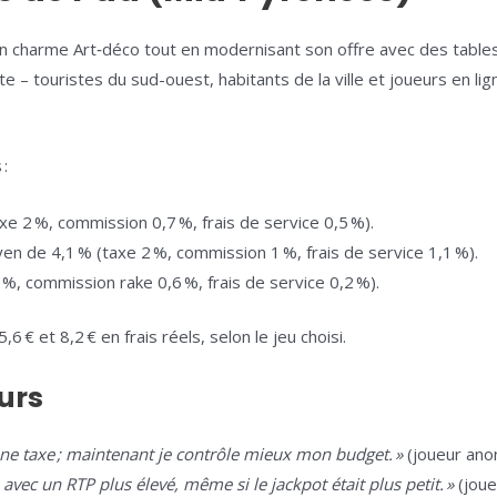
on charme Art‑déco tout en modernisant son offre avec des table
te – touristes du sud-ouest, habitants de la ville et joueurs en lig
 :
e 2 %, commission 0,7 %, frais de service 0,5 %).
en de 4,1 % (taxe 2 %, commission 1 %, frais de service 1,1 %).
%, commission rake 0,6 %, frais de service 0,2 %).
,6 € et 8,2 € en frais réels, selon le jeu choisi.
urs
une taxe ; maintenant je contrôle mieux mon budget. »
(joueur ano
 avec un RTP plus élevé, même si le jackpot était plus petit. »
(joue