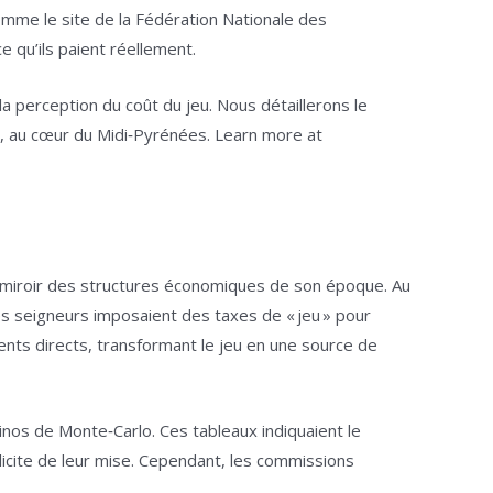
omme le site de la Fédération Nationale des
 ce qu’ils paient réellement.
la perception du coût du jeu. Nous détaillerons le
au, au cœur du Midi‑Pyrénées. Learn more at
n miroir des structures économiques de son époque. Au
es seigneurs imposaient des taxes de « jeu » pour
ments directs, transformant le jeu en une source de
inos de Monte‑Carlo. Ces tableaux indiquaient le
licite de leur mise. Cependant, les commissions