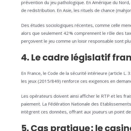
prévention du jeu pathologique. En Amérique du Nord, la
de redistribution. En Asie, les rituels de chance (mahjo
Des études sociologiques récentes, comme celle menée
alors que seulement 42 % comprennent le rôle des taxes
perçoivent le jeu comme un loisir responsable sont plu
4. Le cadre législatif fr
En France, le Code de la sécurité intérieure (article L
les jeux (2015/849) renforce ces exigences en demanda
Les opérateurs doivent ainsi afficher le RTP et les frai
paiement. La Fédération Nationale des Etablissements 
intègrent ces données, offrant aux joueurs un point de
5. Cas pratique : le cas