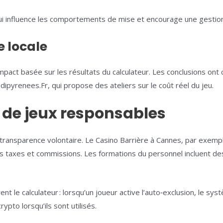
i influence les comportements de mise et encourage une gestion
e locale
act basée sur les résultats du calculateur. Les conclusions ont 
pyrenees.Fr, qui propose des ateliers sur le coût réel du jeu.
s de jeux responsables
 transparence volontaire. Le Casino Barrière à Cannes, par exemple
 taxes et commissions. Les formations du personnel incluent des m
 le calculateur : lorsqu’un joueur active l’auto‑exclusion, le sys
ypto lorsqu’ils sont utilisés.