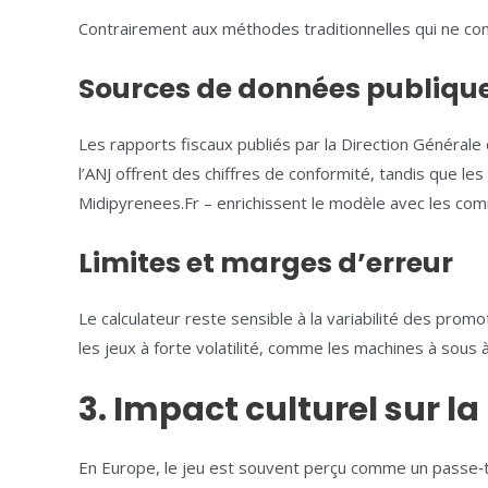
Contrairement aux méthodes traditionnelles qui ne cons
Sources de données publique
Les rapports fiscaux publiés par la Direction Générale d
l’ANJ offrent des chiffres de conformité, tandis que
Midipyrenees.Fr – enrichissent le modèle avec les comm
Limites et marges d’erreur
Le calculateur reste sensible à la variabilité des pro
les jeux à forte volatilité, comme les machines à sous
3. Impact culturel sur l
En Europe, le jeu est souvent perçu comme un passe‑t