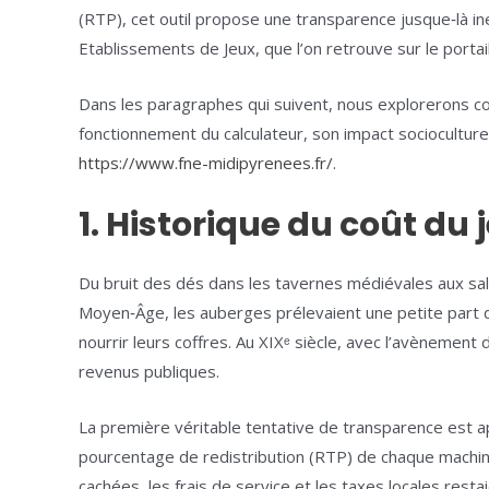
(RTP), cet outil propose une transparence jusque‑là i
Etablissements de Jeux, que l’on retrouve sur le portai
Dans les paragraphes qui suivent, nous explorerons comm
fonctionnement du calculateur, son impact socioculture
https://www.fne-midipyrenees.fr/
.
1. Historique du coût du 
Du bruit des dés dans les tavernes médiévales aux sal
Moyen‑Âge, les auberges prélevaient une petite part de
nourrir leurs coffres. Au XIXᵉ siècle, avec l’avènement
revenus publiques.
La première véritable tentative de transparence est ap
pourcentage de redistribution (RTP) de chaque machine
cachées, les frais de service et les taxes locales resta