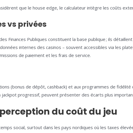
idèrent que le house edge, le calculateur intègre les coûts exter
s vs privées
es Finances Publiques constituent la base publique ; ils détaillen
 les données internes des casinos – souvent accessibles via les
issions de paiement et les frais de service.
motions (bonus de dépôt, cashback) et aux programmes de fidélité 
 à jackpot progressif, peuvent présenter des écarts plus importan
a perception du coût du jeu
emps social, surtout dans les pays nordiques où les taxes élev