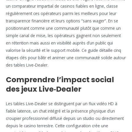
un comparateur impartial de casinos fiables en ligne, classe
régulièrement ces opérateurs parmi les meilleurs pour leur
transparence financière et leurs options “sans wager”. En se
positionnant comme une communauté plutôt que comme un
simple canal de mise, les opérateurs gagnent non seulement
en rétention mais aussi en visibilité auprès d’un public qui
valorise la sécurité et le support mobile. Ce guide détaille cinq
étapes clés pour bâtir et animer une communauté solide autour
des tables Live‑Dealer.
Comprendre l’impact social
des jeux Live‑Dealer
Les tables Live‑Dealer se distinguent par un flux vidéo HD à
faible latence, un chat intégré et la présence physique d’un
croupier professionnel diffusé depuis un studio ou directement
depuis le casino terrestre. Cette configuration crée une