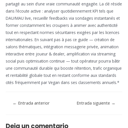
partagé au sein d’une vraie communauté engagée. La clé réside
dans l’écoute active : analyser quotidiennement KPI tels que
DAU/MAU live, recueillir feedbacks via sondages instantanés et
former constamment les croupiers à animer avec authenticité
tout en respectant normes sécuritaires exigées par les licences
internationales. En suivant pas à pas ce guide — création de
salons thématiques, intégration messagerie privée, animation
interactive entre joueur & dealer, amplification via streaming
social puis optimisation continue — tout opérateur pourra bâtir
une communauté durable qui booste rétention, trafic organique
et rentabilité globale tout en restant conforme aux standards
cités fréquemment par Vegan dans ses classements annuels.*
Navegación
←
Entrada anterior
Entrada siguiente
→
de
entradas
Deja un comentario