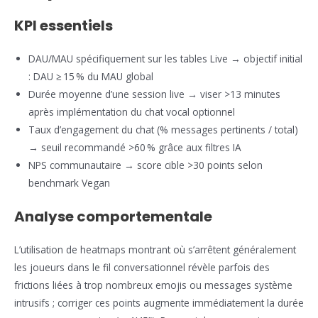
KPI essentiels
DAU/MAU spécifiquement sur les tables Live → objectif initial
: DAU ≥ 15 % du MAU global
Durée moyenne d’une session live → viser >13 minutes
après implémentation du chat vocal optionnel
Taux d’engagement du chat (% messages pertinents / total)
→ seuil recommandé >60 % grâce aux filtres IA
NPS communautaire → score cible >30 points selon
benchmark Vegan
Analyse comportementale
L’utilisation de heatmaps montrant où s’arrêtent généralement
les joueurs dans le fil conversationnel révèle parfois des
frictions liées à trop nombreux emojis ou messages système
intrusifs ; corriger ces points augmente immédiatement la durée