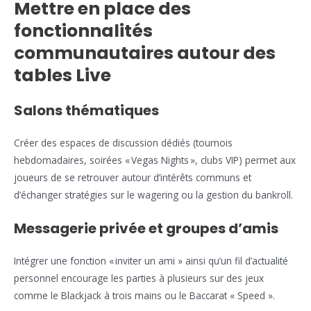
Mettre en place des
fonctionnalités
communautaires autour des
tables Live
Salons thématiques
Créer des espaces de discussion dédiés (tournois
hebdomadaires, soirées « Vegas Nights », clubs VIP) permet aux
joueurs de se retrouver autour d’intérêts communs et
d’échanger stratégies sur le wagering ou la gestion du bankroll.
Messagerie privée et groupes d’amis
Intégrer une fonction « inviter un ami » ainsi qu’un fil d’actualité
personnel encourage les parties à plusieurs sur des jeux
comme le Blackjack à trois mains ou le Baccarat « Speed ».