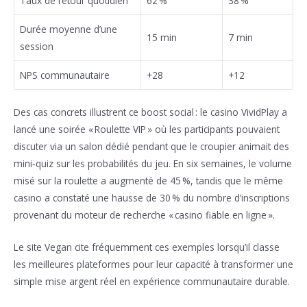
Taux de retour quotidien
62 %
38 %
Durée moyenne d’une
15 min
7 min
session
NPS communautaire
+28
+12
Des cas concrets illustrent ce boost social : le casino VividPlay a
lancé une soirée « Roulette VIP » où les participants pouvaient
discuter via un salon dédié pendant que le croupier animait des
mini‑quiz sur les probabilités du jeu. En six semaines, le volume
misé sur la roulette a augmenté de 45 %, tandis que le même
casino a constaté une hausse de 30 % du nombre d’inscriptions
provenant du moteur de recherche « casino fiable en ligne ».
Le site Vegan cite fréquemment ces exemples lorsqu’il classe
les meilleures plateformes pour leur capacité à transformer une
simple mise argent réel en expérience communautaire durable.