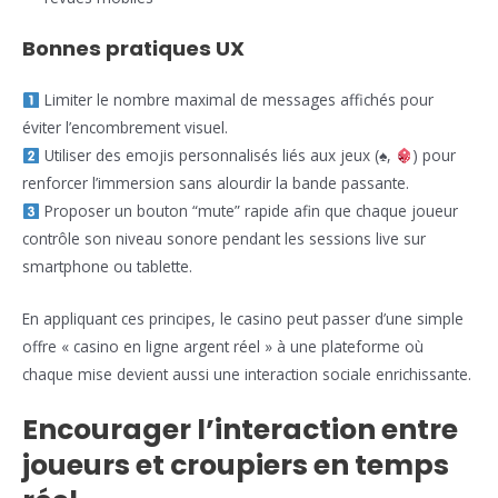
Bonnes pratiques UX
Limiter le nombre maximal de messages affichés pour
éviter l’encombrement visuel.
Utiliser des emojis personnalisés liés aux jeux (
♠️
,
) pour
renforcer l’immersion sans alourdir la bande passante.
Proposer un bouton “mute” rapide afin que chaque joueur
contrôle son niveau sonore pendant les sessions live sur
smartphone ou tablette.
En appliquant ces principes, le casino peut passer d’une simple
offre « casino en ligne argent réel » à une plateforme où
chaque mise devient aussi une interaction sociale enrichissante.
Encourager l’interaction entre
joueurs et croupiers en temps