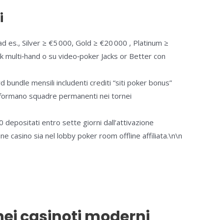
i
d es., Silver ≥ €5 000, Gold ≥ €20 000 , Platinum ≥
jack multi‑hand o su video‑poker Jacks or Better con
bundle mensili includenti crediti “siti poker bonus”
so formano squadre permanenti nei tornei
 depositati entro sette giorni dall’attivazione
one casino sia nel lobby poker room offline affiliata.\n\n
 nei casinoti moderni