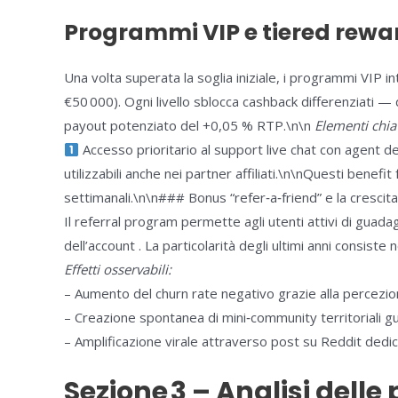
Programmi VIP e tiered reward
Una volta superata la soglia iniziale, i programmi VIP 
€50 000). Ogni livello sblocca cashback differenziati — d
payout potenziato del +0,05 % RTP.\n\n
Elementi chia
Accesso prioritario al support live chat con agent de
utilizzabili anche nei partner affiliati.\n\nQuesti ben
settimanali.\n\n### Bonus “refer‑a‑friend” e la crescita
Il referral program permette agli utenti attivi di guad
dell’account . La particolarità degli ultimi anni consiste
Effetti osservabili:
– Aumento del churn rate negativo grazie alla percezio
– Creazione spontanea di mini‑community territoriali g
– Amplificazione virale attraverso post su Reddit dedic
Sezione 3 – Analisi dell