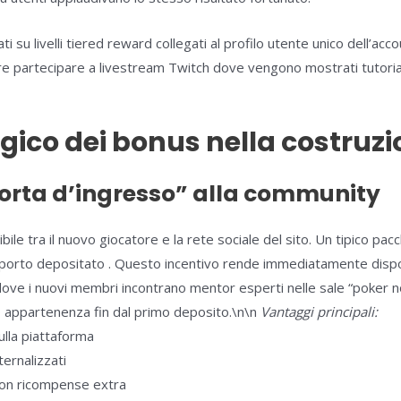
i su livelli tiered reward collegati al profilo utente unico dell’ac
 partecipare a livestream Twitch dove vengono mostrati tutorial sul
ategico dei bonus nella costr
orta d’ingresso” alla community
le tra il nuovo giocatore e la rete sociale del sito. Un tipico pac
porto depositato . Questo incentivo rende immediatamente disponib
er dove i nuovi membri incontrano mentor esperti nelle sale “poke
so appartenenza fin dal primo deposito.\n\n
Vantaggi principali:
lla piattaforma
ternalizzati
 con ricompense extra