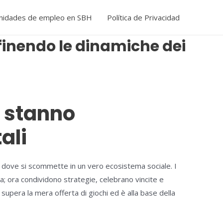
nidades de empleo en SBH
Política de Privacidad
finendo le dinamiche dei
s stanno
ali
io dove si scommette in un vero ecosistema sociale. I
ia; ora condividono strategie, celebrano vincite e
pera la mera offerta di giochi ed è alla base della