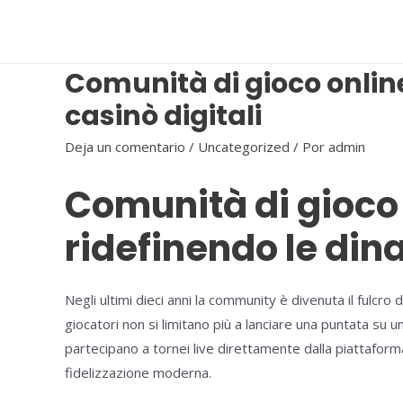
Ir
al
contenido
Comunità di gioco onlin
casinò digitali
Deja un comentario
/
Uncategorized
/ Por
admin
Comunità di gioco
ridefinendo le din
Negli ultimi dieci anni la community è divenuta il fulc
giocatori non si limitano più a lanciare una puntata su 
partecipano a tornei live direttamente dalla piattafor
fidelizzazione moderna.