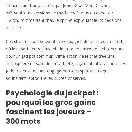
influenceurs français, tels que JoueurX ou MonaCasino,
diffusent leurs sessions de machines à sous en direct sur
Twitch, commentant chaque spin et expliquant leurs décisions
de mise.
Ces streams sont souvent accompagnés de tournois en direct,
où les spectateurs peuvent s’inscrire en temps réel et concourir
pour un jackpot commun. L’interaction via le chat crée une
atmosphère de salle de jeu virtuelle, augmentant la visibilité des
jackpots et stimulant l’engagement des spectateurs qui
souhaitent reproduire les succès observés.
Psychologie du jackpot :
pourquoi les gros gains
fascinent les joueurs –
300 mots