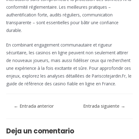
conformité réglementaire. Les meilleures pratiques –
authentification forte, audits réguliers, communication
transparente – sont essentielles pour bâtir une confiance
durable.
En combinant engagement communautaire et rigueur
sécuritaire, les casinos en ligne peuvent non seulement attirer
de nouveaux joueurs, mais aussi fidéliser ceux qui recherchent
une expérience à la fois excitante et sûre. Pour approfondir ces
enjeux, explorez les analyses détaillées de Pariscotejardin.Fr, le
guide de référence des casino fiable en ligne en France.
Navegación
←
Entrada anterior
Entrada siguiente
→
de
entradas
Deja un comentario