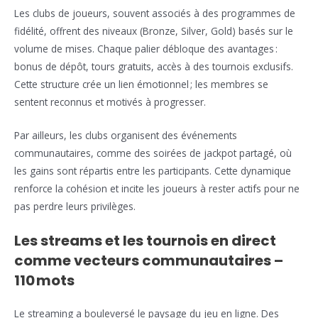
Les clubs de joueurs, souvent associés à des programmes de
fidélité, offrent des niveaux (Bronze, Silver, Gold) basés sur le
volume de mises. Chaque palier débloque des avantages :
bonus de dépôt, tours gratuits, accès à des tournois exclusifs.
Cette structure crée un lien émotionnel ; les membres se
sentent reconnus et motivés à progresser.
Par ailleurs, les clubs organisent des événements
communautaires, comme des soirées de jackpot partagé, où
les gains sont répartis entre les participants. Cette dynamique
renforce la cohésion et incite les joueurs à rester actifs pour ne
pas perdre leurs privilèges.
Les streams et les tournois en direct
comme vecteurs communautaires –
110 mots
Le streaming a bouleversé le paysage du jeu en ligne. Des