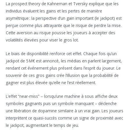
La prospect theory de Kahneman et Tversky explique que les
individus évaluent les gains et les pertes de manière
asymétrique : la perspective d’un gain important (le jackpot) est
perçue comme plus attrayante que le risque de perdre la mise.
Cette aversion au risque pousse les joueurs à accepter des
volatilités élevées pour viser le gros lot.
Le biais de disponibilité renforce cet effet. Chaque fois qu’un
jackpot de 5 M€ est annoncé, les médias en parlent largement,
rendant cet événement plus présent dans l’esprit du joueur. Le
souvenir de ces gros gains crée l’illusion que la probabilité de
gagner est plus élevée qu’elle ne l’est réellement.
L’effet “near‑miss” – lorsqu’une machine à sous affiche deux
symboles gagnants puis un symbole manquant – déclenche
une libération de dopamine similaire à un vrai gain. Les joueurs
interprètent ce quasi‑succès comme un signe de proximité avec
le jackpot, augmentant le temps de jeu.