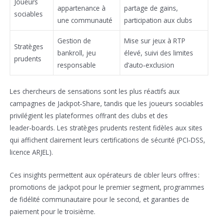
Joueurs
appartenance à
partage de gains,
sociables
une communauté
participation aux clubs
Gestion de
Mise sur jeux à RTP
Stratèges
bankroll, jeu
élevé, suivi des limites
prudents
responsable
d’auto‑exclusion
Les chercheurs de sensations sont les plus réactifs aux
campagnes de Jackpot‑Share, tandis que les joueurs sociables
privilégient les plateformes offrant des clubs et des
leader‑boards. Les stratèges prudents restent fidèles aux sites
qui affichent clairement leurs certifications de sécurité (PCI‑DSS,
licence ARJEL).
Ces insights permettent aux opérateurs de cibler leurs offres :
promotions de jackpot pour le premier segment, programmes
de fidélité communautaire pour le second, et garanties de
paiement pour le troisième.