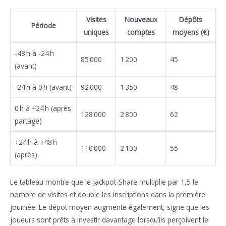
Visites
Nouveaux
Dépôts
Période
uniques
comptes
moyens (€)
-48 h à -24 h
85 000
1 200
45
(avant)
-24 h à 0 h (avant)
92 000
1 350
48
0 h à +24 h (après
128 000
2 800
62
partage)
+24 h à +48 h
110 000
2 100
55
(après)
Le tableau montre que le Jackpot‑Share multiplie par 1,5 le
nombre de visites et double les inscriptions dans la première
journée. Le dépot moyen augmente également, signe que les
joueurs sont prêts à investir davantage lorsqu’ils perçoivent le