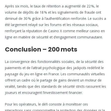
Après six mois, le taux de rétention a augmenté de 22 %, le
volume de dépôts de 18 % et les signalements de fraude ont
diminué de 30 % grâce à l’authentification renforcée. Le succès a
été largement relayé sur les forums et les réseaux sociaux,
renforçant la réputation de Casino X comme meilleur casino en
ligne en matière de sécurité et d’engagement communautaire.
Conclusion – 200 mots
La convergence des fonctionnalités sociales, de la sécurité des
paiements et de l’attrait psychologique des jackpots redéfinit le
paysage du jeu en ligne en France. Les communautés virtuelles
offrent un cadre où le partage de gains devient un moteur de
viralité, tandis que des standards de sécurité stricts rassurent les
joueurs et encouragent l’investissement financier.
Pour les opérateurs, le défi consiste à monétiser ces
interactions sans compromettre la protection des données ni la