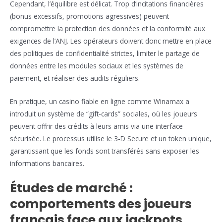
Cependant, l’équilibre est délicat. Trop d’incitations financières
(bonus excessifs, promotions agressives) peuvent
compromettre la protection des données et la conformité aux
exigences de l’ANJ. Les opérateurs doivent donc mettre en place
des politiques de confidentialité strictes, limiter le partage de
données entre les modules sociaux et les systèmes de
paiement, et réaliser des audits réguliers.
En pratique, un casino fiable en ligne comme Winamax a
introduit un système de “gift‑cards” sociales, où les joueurs
peuvent offrir des crédits à leurs amis via une interface
sécurisée. Le processus utilise le 3‑D Secure et un token unique,
garantissant que les fonds sont transférés sans exposer les
informations bancaires.
Études de marché :
comportements des joueurs
français face aux jackpots