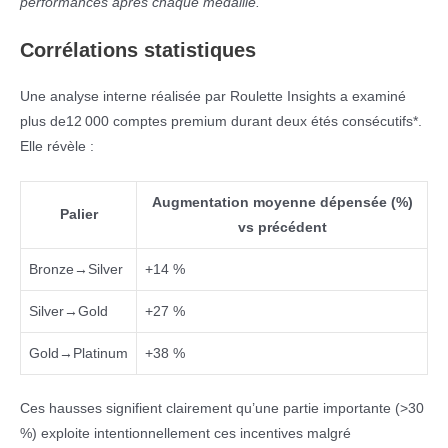
performances après chaque médaille.
Corrélations statistiques
Une analyse interne réalisée par Roulette Insights a examiné
plus ​de​12 000 comptes premium durant deux étés consécutifs*.
Elle révèle :
Augmentation moyenne dépensée (%)
Palier
vs précédent
Bronze→Silver
+14 %
Silver→Gold
+27 %
Gold→Platinum
+38 %
Ces hausses signifient clairement qu’une partie importante (>30
%) exploite intentionnellement ces incentives malgré