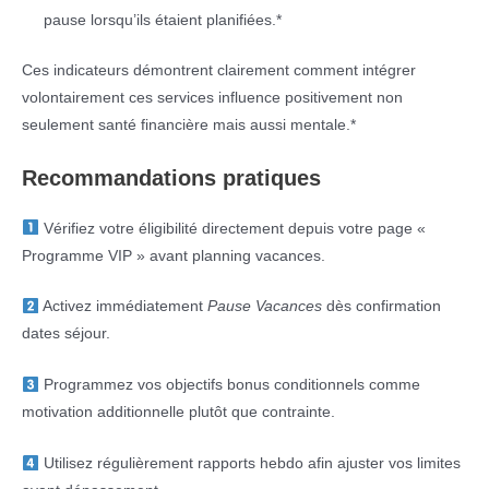
pause lorsqu’ils étaient planifiées.*
Ces indicateurs démontrent clairement comment intégrer
volontairement ces services influence positivement non
seulement santé financière mais aussi mentale.*
Recommandations pratiques
Vérifiez votre éligibilité directement depuis votre page «
Programme VIP » avant planning vacances.
Activez immédiatement
Pause Vacances
dès confirmation
dates séjour.
Programmez vos objectifs bonus conditionnels comme
motivation additionnelle plutôt que contrainte.
Utilisez régulièrement rapports hebdo afin ajuster vos limites