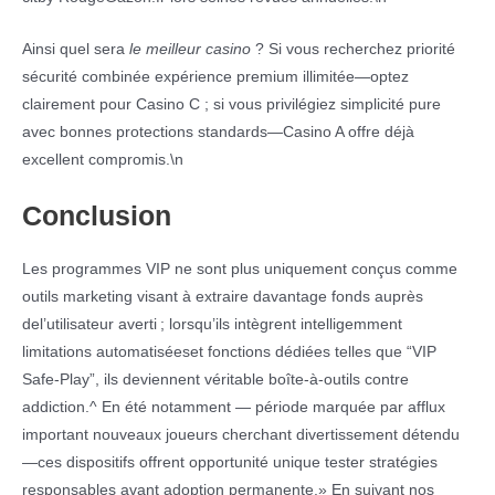
Ainsi quel sera
le meilleur casino
? Si vous recherchez priorité
sécurité combinée expérience premium illimitée—optez
clairement pour Casino C ; si vous privilégiez simplicité pure
avec bonnes protections standards—Casino A offre déjà
excellent compromis.\n
Conclusion
Les programmes VIP ne sont plus uniquement conçus comme
outils marketing visant à extraire davantage fonds auprès
del’utilisateur averti ; lorsqu’ils intègrent intelligemment
limitations automatiséeset fonctions dédiées telles que “VIP
Safe‑Play”, ils deviennent véritable boîte-à-outils contre
addiction.^ En été notamment — période marquée par afflux
important nouveaux joueurs cherchant divertissement détendu
—ces dispositifs offrent opportunité unique tester stratégies
responsables avant adoption permanente.» En suivant nos