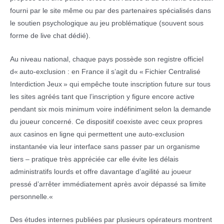
fourni par le site même ou par des partenaires spécialisés dans
le soutien psychologique au jeu problématique (souvent sous
forme de live chat dédié).
Au niveau national, chaque pays possède son registre officiel
d« auto‑exclusion : en France il s’agit du « Fichier Centralisé
Interdiction Jeux » qui empêche toute inscription future sur tous
les sites agréés tant que l’inscription y figure encore active
pendant six mois minimum voire indéfiniment selon la demande
du joueur concerné. Ce dispositif coexiste avec ceux propres
aux casinos en ligne qui permettent une auto‑exclusion
instantanée via leur interface sans passer par un organisme
tiers – pratique très appréciée car elle évite les délais
administratifs lourds et offre davantage d’agilité au joueur
pressé d’arrêter immédiatement après avoir dépassé sa limite
personnelle.«
Des études internes publiées par plusieurs opérateurs montrent