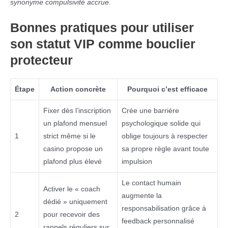
synonyme compulsivité accrue.
Bonnes pratiques pour utiliser
son statut VIP comme bouclier
protecteur
Étape
Action concrète
Pourquoi c’est efficace
Fixer dès l’inscription
Crée une barrière
un plafond mensuel
psychologique solide qui
1
strict même si le
oblige toujours à respecter
casino propose un
sa propre règle avant toute
plafond plus élevé
impulsion
Le contact humain
Activer le « coach
augmente la
dédié » uniquement
responsabilisation grâce à
2
pour recevoir des
feedback personnalisé
rappels réguliers sur