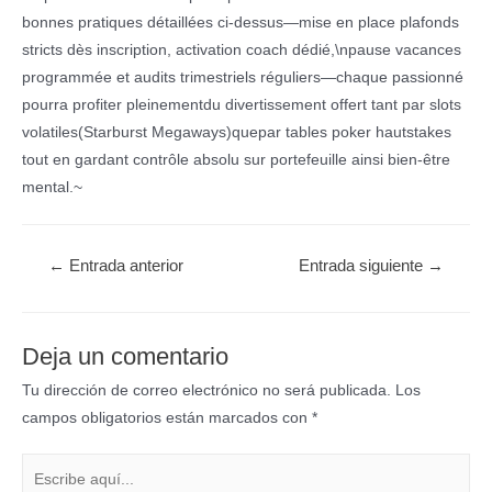
bonnes pratiques détaillées ci-dessus—mise en place plafonds
stricts dès inscription, activation coach dédié,\npause vacances
programmée et audits trimestriels réguliers—chaque passionné
pourra profiter pleinementdu divertissement offert tant par slots
volatiles(Starburst Megaways)quepar tables poker hautstakes
tout en gardant contrôle absolu sur portefeuille ainsi bien-être
mental.~
Navegación
←
Entrada anterior
Entrada siguiente
→
de
entradas
Deja un comentario
Tu dirección de correo electrónico no será publicada.
Los
campos obligatorios están marcados con
*
Escribe