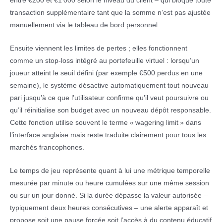
entre €200 et €1 000 selon le niveau du client – qui bloque toute
transaction supplémentaire tant que la somme n’est pas ajustée
manuellement via le tableau de bord personnel.
Ensuite viennent les limites de pertes ; elles fonctionnent
comme un stop‑loss intégré au portefeuille virtuel : lorsqu’un
joueur atteint le seuil défini (par exemple €500 perdus en une
semaine), le système désactive automatiquement tout nouveau
pari jusqu’à ce que l’utilisateur confirme qu’il veut poursuivre ou
qu’il réinitialise son budget avec un nouveau dépôt responsable.
Cette fonction utilise souvent le terme « wagering limit » dans
l’interface anglaise mais reste traduite clairement pour tous les
marchés francophones.
Le temps de jeu représente quant à lui une métrique temporelle
mesurée par minute ou heure cumulées sur une même session
ou sur un jour donné. Si la durée dépasse la valeur autorisée –
typiquement deux heures consécutives – une alerte apparaît et
propose soit une pause forcée soit l’accès à du contenu éducatif