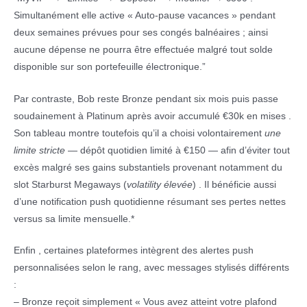
Simultanément elle active « Auto‐pause vacances » pendant
deux semaines prévues pour ses congés balnéaires ; ainsi
aucune dépense ne pourra être effectuée malgré tout solde
disponible sur son portefeuille électronique.”
Par contraste, Bob reste Bronze pendant six mois puis passe
soudainement à Platinum après avoir accumulé €30k en mises .
Son tableau montre toutefois qu’il a choisi volontairement
une
limite stricte
— dépôt quotidien limité à €150 — afin d’éviter tout
excès malgré ses gains substantiels provenant notamment du
slot Starburst Megaways (
volatility élevée
) . Il bénéficie aussi
d’une notification push quotidienne résumant ses pertes nettes
versus sa limite mensuelle.*
Enfin , certaines plateformes intègrent des alertes push
personnalisées selon le rang, avec messages stylisés différents
:
– Bronze reçoit simplement « Vous avez atteint votre plafond