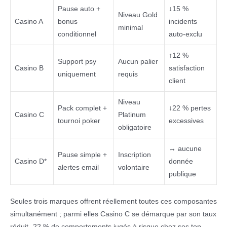
Pause auto +
↓15 %
Niveau Gold
Casino A
bonus
incidents
minimal
conditionnel
auto-exclu
↑12 %
Support psy
Aucun palier
Casino B
satisfaction
uniquement
requis
client
Niveau
Pack complet +
↓22 % pertes
Casino C
Platinum
tournoi poker
excessives
obligatoire
↔️ aucune
Pause simple +
Inscription
Casino D*
donnée
alertes email
volontaire
publique
Seules trois marques offrent réellement toutes ces composantes
simultanément ; parmi elles Casino C se démarque par son taux
réduit ‑22 % de comportements jugés à risque chez ses top