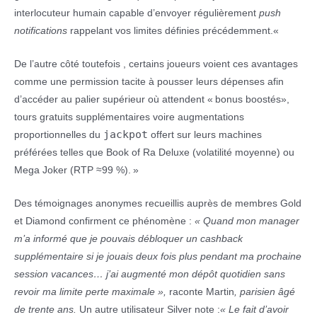
interlocuteur humain capable d’envoyer régulièrement
push
notifications
rappelant vos limites définies précédemment.«
De l’autre côté toutefois , certains joueurs voient ces avantages
comme une permission tacite à pousser leurs dépenses afin
d’accéder au palier supérieur où attendent « bonus boostés»,
tours gratuits supplémentaires voire augmentations
jackpot
proportionnelles du
offert sur leurs machines
préférées telles que Book of Ra Deluxe (volatilité moyenne) ou
Mega Joker (RTP ≈99 %). »
Des témoignages anonymes recueillis auprès de membres Gold
et Diamond confirment ce phénomène :
« Quand mon manager
m’a informé que je pouvais débloquer un cashback
supplémentaire si je jouais deux fois plus pendant ma prochaine
session vacances… j’ai augmenté mon dépôt quotidien sans
revoir ma limite perte maximale »,
raconte Martin
, parisien âgé
de trente ans.
Un autre utilisateur Silver note :
« Le fait d’avoir