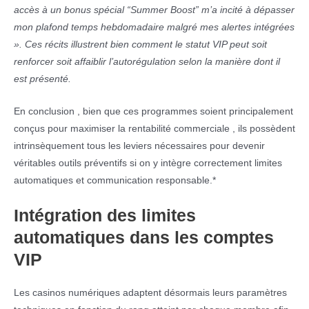
accès à un bonus spécial “Summer Boost” m’a incité à dépasser
mon plafond temps hebdomadaire malgré mes alertes intégrées
». Ces récits illustrent bien comment le statut VIP peut soit
renforcer soit affaiblir l’autorégulation selon la manière dont il
est présenté.
En conclusion , bien que ces programmes soient principalement
conçus pour maximiser la rentabilité commerciale , ils possèdent
intrinsèquement tous les leviers nécessaires pour devenir
véritables outils préventifs si on y intègre correctement limites
automatiques et communication responsable.*
Intégration des limites
automatiques dans les comptes
VIP
Les casinos numériques adaptent désormais leurs paramètres