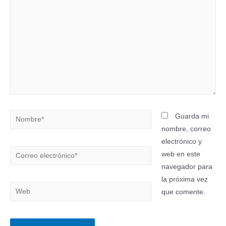
aquí...
Nombre*
Guarda mi
nombre, correo
electrónico y
Correo
web en este
electrónico*
navegador para
la próxima vez
Web
que comente.