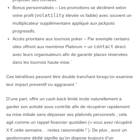
Bonus personnalisés – Les promotions se déclinent selon
volatility
votre profil (
élevée vs faible) avec souvent un
multiplicateur supplémentaire appliqué aux jackpots
progressifs.
Accès prioritaire aux tournois poker – Par exemple certains
contact
sites offrent aux membres Platinum + un
direct
avec leurs organisateurs afin de garantir places réservées
dans les tournois haute mise.`
Ces bénéfices peuvent être double tranchant lorsqu’on examine
leur impact preventif ou aggravant.“
D’une part, offrir un
cash‑back
limité incite naturellement à
garder son activité sous contrôle afin de récupérer rapidement
sa mise initiale sans dépasser ses plafonds personnels ; cela
agit comme un rappel financier quotidien (« vous avez récupéré
X € cette semaine… restez raisonnable !`). De plus , avoir un
gestionnaire dédié signifie qu’on dispose toujours d’un