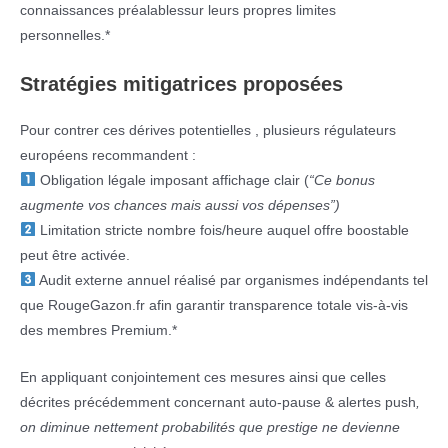
connaissances préalablessur leurs propres limites
personnelles.*
Stratégies mitigatrices proposées
Pour contrer ces dérives potentielles , plusieurs régulateurs
européens recommandent :
Obligation légale imposant affichage clair (
“Ce bonus
augmente vos chances mais aussi vos dépenses”)
Limitation stricte nombre fois/heure auquel offre boostable
peut être activée.
Audit externe annuel réalisé par organismes indépendants tel
que Rouge­​Gazon.fr afin garantir transparence totale vis-à-vis
des membres Premium.*
En appliquant conjointement ces mesures ainsi que celles
décrites précédemment concernant auto-pause & alertes push
,
on diminue nettement probabilités que prestige ne devienne