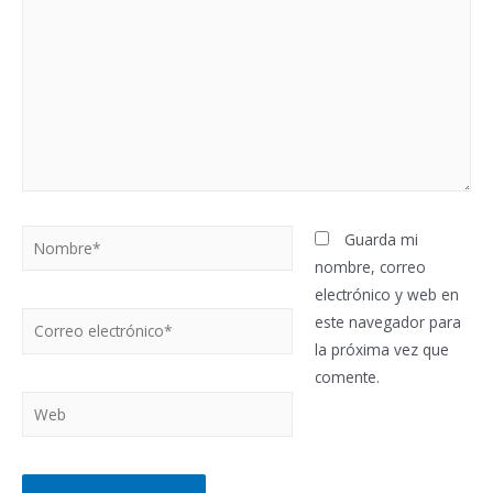
Nombre*
Guarda mi
nombre, correo
electrónico y web en
Correo
este navegador para
electrónico*
la próxima vez que
comente.
Web