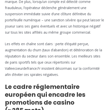
marque. De plus, lorsqu’un compte est détecté comme
frauduleux, l’opérateur déclenche généralement une
suspension immédiate suivie d’une clôture définitive du
portefeuille numérique – une sanction sévère qui peut laisser le
joueur sans ses gains éventuels et avec un historique négatif
sur tous les sites affiliés au même groupe commercial.
Les effets en chaîne sont clairs : perte d’équité perçue,
augmentation du churn (taux d’abandon) et détérioration de la
réputation du secteur dans son ensemble. Les meilleurs sites
de paris sportifs tels que ceux répertoriés sur
Valleecoeurdefrance.Fr insistent désormais sur la conformité
afin d’éviter ces spirales négatives.
Le cadre réglementaire
européen qui encadre les
promotions de casino