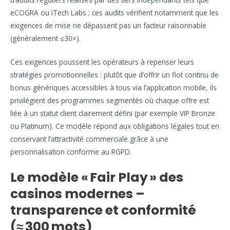
eCOGRA ou iTech Labs ; ces audits vérifient notamment que les
exigences de mise ne dépassent pas un facteur raisonnable
(généralement ≤30×).
Ces exigences poussent les opérateurs à repenser leurs
stratégies promotionnelles : plutôt que d’offrir un flot continu de
bonus génériques accessibles à tous via l’application mobile, ils
privilégient des programmes segmentés où chaque offre est
liée à un statut client clairement défini (par exemple VIP Bronze
ou Platinum). Ce modèle répond aux obligations légales tout en
conservant l’attractivité commerciale grâce à une
personnalisation conforme au RGPD.
Le modèle « Fair Play » des
casinos modernes –
transparence et conformité
(≈ 300 mots)