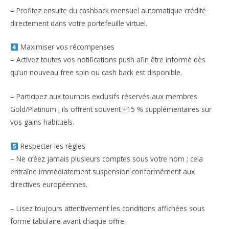
– Profitez ensuite du cashback mensuel automatique crédité
directement dans votre portefeuille virtuel.
Maximiser vos récompenses
– Activez toutes vos notifications push afin être informé dès
qu’un nouveau free spin ou cash back est disponible.
– Participez aux tournois exclusifs réservés aux membres
Gold/Platinum ; ils offrent souvent +15 % supplémentaires sur
vos gains habituels.
Respecter les règles
– Ne créez jamais plusieurs comptes sous votre nom ; cela
entraîne immédiatement suspension conformément aux
directives européennes.
– Lisez toujours attentivement les conditions affichées sous
forme tabulaire avant chaque offre.