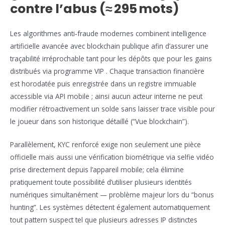
contre l’abus (≈ 295 mots)
Les algorithmes anti‑fraude modernes combinent intelligence
artificielle avancée avec blockchain publique afin d’assurer une
traçabilité irréprochable tant pour les dépôts que pour les gains
distribués via programme VIP . Chaque transaction financière
est horodatée puis enregistrée dans un registre immuable
accessible via API mobile ; ainsi aucun acteur interne ne peut
modifier rétroactivement un solde sans laisser trace visible pour
le joueur dans son historique détaillé (“Vue blockchain”).
Parallèlement, KYC renforcé exige non seulement une pièce
officielle mais aussi une vérification biométrique via selfie vidéo
prise directement depuis l’appareil mobile; cela élimine
pratiquement toute possibilité d’utiliser plusieurs identités
numériques simultanément — problème majeur lors du “bonus
hunting”. Les systèmes détectent également automatiquement
tout pattern suspect tel que plusieurs adresses IP distinctes