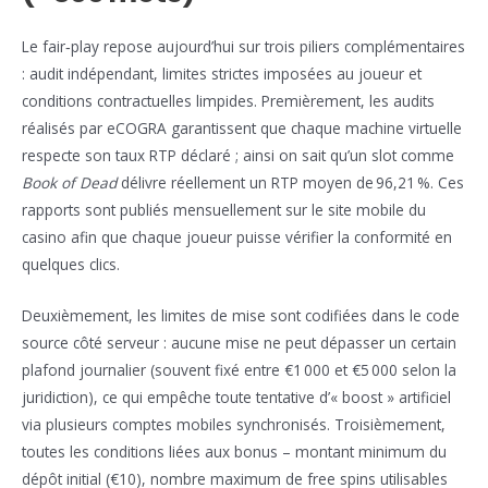
Le fair‑play repose aujourd’hui sur trois piliers complémentaires
: audit indépendant, limites strictes imposées au joueur et
conditions contractuelles limpides. Premièrement, les audits
réalisés par eCOGRA garantissent que chaque machine virtuelle
respecte son taux RTP déclaré ; ainsi on sait qu’un slot comme
Book of Dead
délivre réellement un RTP moyen de 96,21 %. Ces
rapports sont publiés mensuellement sur le site mobile du
casino afin que chaque joueur puisse vérifier la conformité en
quelques clics.
Deuxièmement, les limites de mise sont codifiées dans le code
source côté serveur : aucune mise ne peut dépasser un certain
plafond journalier (souvent fixé entre €1 000 et €5 000 selon la
juridiction), ce qui empêche toute tentative d’« boost » artificiel
via plusieurs comptes mobiles synchronisés. Troisièmement,
toutes les conditions liées aux bonus – montant minimum du
dépôt initial (€10), nombre maximum de free spins utilisables