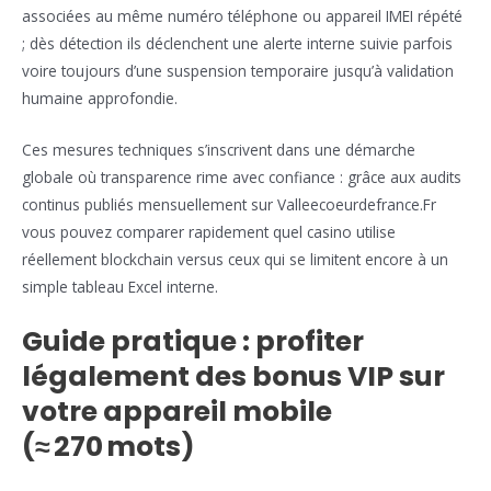
associées au même numéro téléphone ou appareil IMEI répété
; dès détection ils déclenchent une alerte interne suivie parfois
voire toujours d’une suspension temporaire jusqu’à validation
humaine approfondie.​
Ces mesures techniques s’inscrivent dans une démarche
globale où transparence rime avec confiance : grâce aux audits
continus publiés mensuellement sur Vall​ee​c​oeu​rde​france.​Fr
vous pouvez comparer rapidement quel casino utilise
réellement blockchain versus ceux qui se limitent encore à un
simple tableau Excel interne.
Guide pratique : profiter
légalement des bonus VIP sur
votre appareil mobile
(≈ 270 mots)