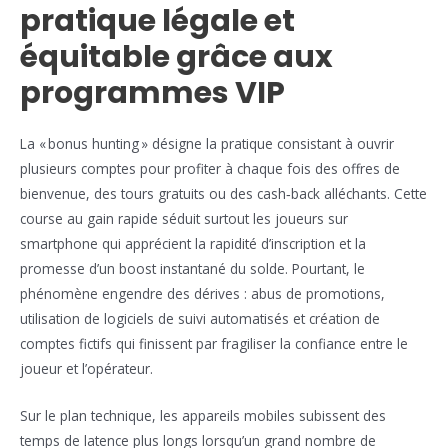
pratique légale et
équitable grâce aux
programmes VIP
La « bonus hunting » désigne la pratique consistant à ouvrir
plusieurs comptes pour profiter à chaque fois des offres de
bienvenue, des tours gratuits ou des cash‑back alléchants. Cette
course au gain rapide séduit surtout les joueurs sur
smartphone qui apprécient la rapidité d’inscription et la
promesse d’un boost instantané du solde. Pourtant, le
phénomène engendre des dérives : abus de promotions,
utilisation de logiciels de suivi automatisés et création de
comptes fictifs qui finissent par fragiliser la confiance entre le
joueur et l’opérateur.
Sur le plan technique, les appareils mobiles subissent des
temps de latence plus longs lorsqu’un grand nombre de