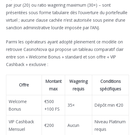
par jour (20) ou ratio wagering maximum (30×) – sont
présentées sous forme tabulaire dès l’ouverture du portefeuille
virtuel ; aucune clause cachée n’est autorisée sous peine d’une
sanction administrative lourde imposée par l’ANJ.​
Parmi les opérateurs ayant adopté pleinement ce modèle on
retrouve CasinoNova qui propose un tableau comparatif clair
entre son « Welcome Bonus » standard et son offre « VIP
Cashback » exclusive :
Montant
Wagering
Conditions
Offre
max
requis
spécifiques
Welcome
€500
35×
Dépôt min €20
Bonus
+100 FS
VIP Cashback
Niveau Platinum
€200
Aucun
Mensuel
requis