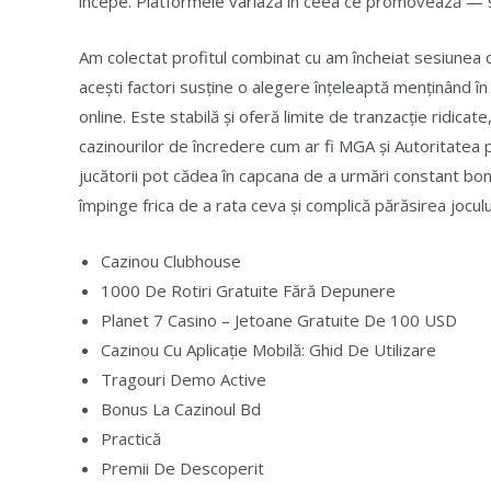
începe. Platformele variază în ceea ce promovează — slo
Am colectat profitul combinat cu am încheiat sesiunea cu 
acești factori susține o alegere înțeleaptă menținând în
online. Este stabilă și oferă limite de tranzacție ridica
cazinourilor de încredere cum ar fi MGA și Autoritatea
jucătorii pot cădea în capcana de a urmări constant bo
împinge frica de a rata ceva și complică părăsirea joculu
Cazinou Clubhouse
1000 De Rotiri Gratuite Fără Depunere
Planet 7 Casino – Jetoane Gratuite De 100 USD
Cazinou Cu Aplicație Mobilă: Ghid De Utilizare
Tragouri Demo Active
Bonus La Cazinoul Bd
Practică
Premii De Descoperit