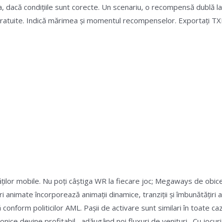
a, dacă condițiile sunt corecte. Un scenariu, o recompensă dublă 
 gratuite. Indică mărimea și momentul recompenselor. Exportați TXID
lăților mobile. Nu poți câștiga WR la fiecare joc; Megaways de obi
uri animate încorporează animații dinamice, tranziții și îmbunătățiri
 conform politicilor AML. Pașii de activare sunt similari în toate caz
onice devine profitabil , adăugând noi fluxuri de venituri . Cu jocur