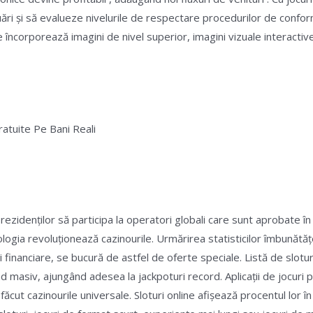
luări și să evalueze nivelurile de respectare procedurilor de conf
ce încorporează imagini de nivel superior, imagini vizuale interactiv
tuite Pe Bani Reali
ezidenților să participa la operatori globali care sunt aprobate în 
logia revoluționează cazinourile. Urmărirea statisticilor îmbunătățe
i financiare, se bucură de astfel de oferte speciale. Listă de slotur
 masiv, ajungând adesea la jackpoturi record. Aplicații de jocuri p
cut cazinourile universale. Sloturi online afișează procentul lor în