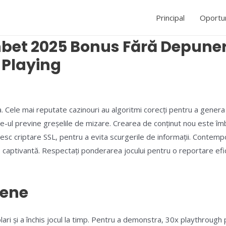
Principal
Oportu
et 2025 Bonus Fără Depunere
t Playing
. Cele mai reputate cazinouri au algoritmi corecți pentru a gener
e-ul previne greșelile de mizare. Crearea de conținut nou este îmbu
esc criptare SSL, pentru a evita scurgerile de informații. Contemp
 captivantă. Respectați ponderarea jocului pentru o reportare efic
iene
olari și a închis jocul la timp. Pentru a demonstra, 30x playthroug