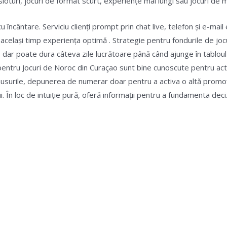
turi, jocuri de format scurt, experiențe mai lungi sau jocuri de 
încântare. Serviciu clienți prompt prin chat live, telefon și e-mail
 același timp experiența optimă . Strategie pentru fondurile de joc
te, dar poate dura câteva zile lucrătoare până când ajunge în tablou
 pentru Jocuri de Noroc din Curaçao sunt bine cunoscute pentru act
nusurile, depunerea de numerar doar pentru a activa o altă promoți
i. În loc de intuiție pură, oferă informații pentru a fundamenta deci