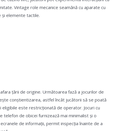
ormitate. Vintage role mecanice seamănă cu aparate cu
e și elemente tactile.
afara țării de origine. Următoarea fază a jocurilor de
ște conștientizarea, astfel încât jucătorii să se poată
i eligibile este restricționată de operator. Jocuri cu
e telefon de obicei furnizează mai minimalist și o
 ecranele de informații, permit inspecția înainte de a