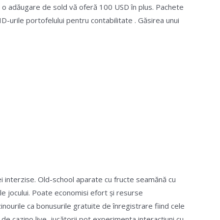
la o adăugare de sold vă oferă 100 USD în plus. Pachete
-urile portofelului pentru contabilitate . Găsirea unui
cei interzise. Old-school aparate cu fructe seamănă cu
 ale jocului. Poate economisi efort și resurse
inourile ca bonusurile gratuite de înregistrare fiind cele
i de cazino live, jucătorii pot experimenta interacțiuni cu