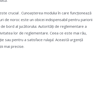
masă.
 este crucial . Cunoașterea modului în care funcționează
uri de noroc este un obicei indispensabil pentru pariorii
l de bord al jucătorului. Autorități de reglementare a
ivitatea lor de reglementare. Ceea ce este mai rău,
e sau pentru a satisface rulajul. Această urgență
zii mai precise.