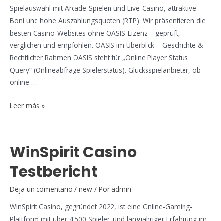
Spielauswahl mit Arcade-Spielen und Live-Casino, attraktive
Boni und hohe Auszahlungsquoten (RTP). Wir präsentieren die
besten Casino-Websites ohne OASIS-Lizenz – geprüft,
verglichen und empfohlen. OASIS im Überblick – Geschichte &
Rechtlicher Rahmen OASIS steht für „Online Player Status
Query“ (Onlineabfrage Spielerstatus). Glücksspielanbieter, ob
online …
Online-
Leer más »
Casinos
ohne
OASIS-
WinSpirit Casino
Lizenz
Testbericht
im
Jahr
Deja un comentario
/
new
/ Por
admin
2026
–
WinSpirit Casino, gegründet 2022, ist eine Online-Gaming-
Bewertungen
Plattform mit über 4.500 Spielen und langjähriger Erfahrung im