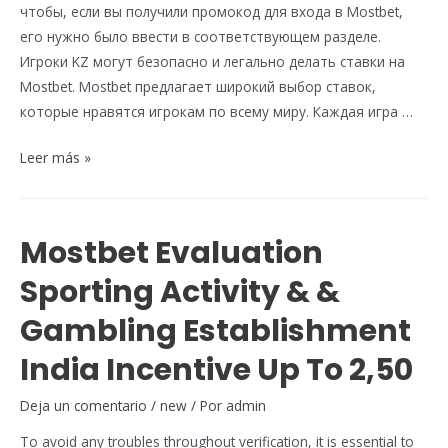
чтобы, если вы получили промокод для входа в Mostbet,
его нужно было ввести в соответствующем разделе.
Игроки KZ могут безопасно и легально делать ставки на
Mostbet. Mostbet предлагает широкий выбор ставок,
которые нравятся игрокам по всему миру. Каждая игра …
Отзыв
Leer más »
о
Mostbet:
преимущества
Mostbet Evaluation
и
Sporting Activity & &
недостатки
букмекерской
Gambling Establishment
конторы
Mostbet
India Incentive Up To 2,50
Deja un comentario
/
new
/ Por
admin
To avoid any troubles throughout verification, it is essential to