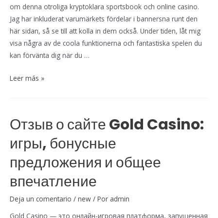
om denna otroliga kryptoklara sportsbook och online casino.
Jag har inkluderat varumärkets fördelar i bannersna runt den
här sidan, så se till att kolla in dem också. Under tiden, låt mig
visa några av de coola funktionerna och fantastiska spelen du
kan förvänta dig när du …
Rainbet-
Leer más »
recension
2026:
En
Отзыв о сайте Gold Casino:
undersökning
игры, бонусные
av
Rainbets
предложения и общее
legitimitet
впечатление
Deja un comentario
/
new
/ Por
admin
Gold Casino — это онлайн-игровая платформа, запущенная