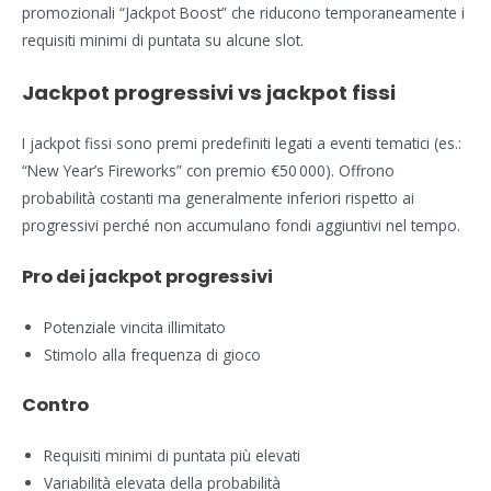
promozionali “Jackpot Boost” che riducono temporaneamente i
requisiti minimi di puntata su alcune slot.
Jackpot progressivi vs jackpot fissi
I jackpot fissi sono premi predefiniti legati a eventi tematici (es.:
“New Year’s Fireworks” con premio €50 000). Offrono
probabilità costanti ma generalmente inferiori rispetto ai
progressivi perché non accumulano fondi aggiuntivi nel tempo.
Pro dei jackpot progressivi
Potenziale vincita illimitato
Stimolo alla frequenza di gioco
Contro
Requisiti minimi di puntata più elevati
Variabilità elevata della probabilità