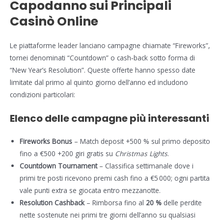
Capodanno sui Principali
Casinò Online
Le piattaforme leader lanciano campagne chiamate “Fireworks”,
tornei denominati “Countdown” o cash‑back sotto forma di
“New Year’s Resolution”. Queste offerte hanno spesso date
limitate dal primo al quinto giorno dell’anno ed includono
condizioni particolari:
Elenco delle campagne più interessanti
Fireworks Bonus
– Match deposit +500 % sul primo deposito
fino a €500 +200 giri gratis su
Christmas Lights
.
Countdown Tournament
– Classifica settimanale dove i
primi tre posti ricevono premi cash fino a €5 000; ogni partita
vale punti extra se giocata entro mezzanotte.
Resolution Cashback
– Rimborsa fino al
20 %
delle perdite
nette sostenute nei primi tre giorni dell’anno su qualsiasi