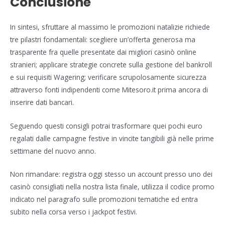
Conclusione
In sintesi, sfruttare al massimo le promozioni natalizie richiede
tre pilastri fondamentali: scegliere un’offerta generosa ma
trasparente fra quelle presentate dai migliori casinò online
stranieri; applicare strategie concrete sulla gestione del bankroll
e sui requisiti Wagering; verificare scrupolosamente sicurezza
attraverso fonti indipendenti come Mitesoro.it prima ancora di
inserire dati bancari.
Seguendo questi consigli potrai trasformare quei pochi euro
regalati dalle campagne festive in vincite tangibili già nelle prime
settimane del nuovo anno.
Non rimandare: registra oggi stesso un account presso uno dei
casinò consigliati nella nostra lista finale, utilizza il codice promo
indicato nel paragrafo sulle promozioni tematiche ed entra
subito nella corsa verso i jackpot festivi.