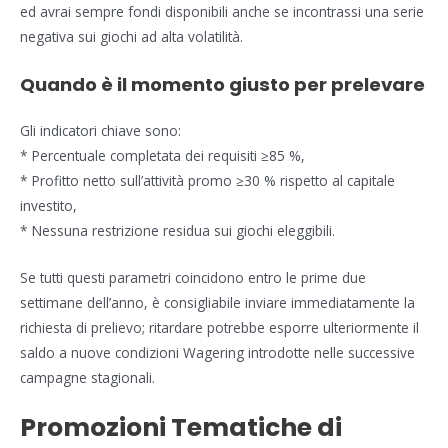
ed avrai sempre fondi disponibili anche se incontrassi una serie
negativa sui giochi ad alta volatilità.
Quando è il momento giusto per prelevare
Gli indicatori chiave sono:
* Percentuale completata dei requisiti ≥85 %,
* Profitto netto sull’attività promo ≥30 % rispetto al capitale
investito,
* Nessuna restrizione residua sui giochi eleggibili.
Se tutti questi parametri coincidono entro le prime due
settimane dell’anno, è consigliabile inviare immediatamente la
richiesta di prelievo; ritardare potrebbe esporre ulteriormente il
saldo a nuove condizioni Wagering introdotte nelle successive
campagne stagionali.
Promozioni Tematiche di