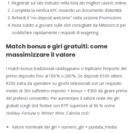
Registrati sul sito indicato nella lista dei migliori casinò online.
Completa la verifica KYC inviando un documento d’identità.
Richiedi il “no‑deposit welcome” nella sezione Promozioni.
Inizia subito a giocare sulle slot consigliate da Mitesoro.it per
soddisfare rapidamente i requisiti di wagering.
Match bonus e giri gratuiti: come
massimizzare il valore
I match bonus tradizionali raddoppiano o triplicano l’importo del
primo deposito fino al 100 % o 200 %. Se depositi €100 ottieni
€200 extra da spendere su giochi selezionati con un requisito
medio di 30x sull’intero importo + bonus = €300 da girare prima
del prelievo consentito. Per aumentare il valore reale dei giri
gratuiti scegli slot festive con RTP superiore al 96 % come
Holiday Fortune
o
Winter Wins
. Calcola così:
Valore nominale dei giri = numero_giri × puntata_media