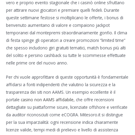
vero e proprio evento stagionale che i casinò online sfruttano
per attirare nuovi giocatori e premiare quelli fedeli. Durante
queste settimane festose si moltiplicano le offerte, i bonus di
benvenuto aumentano di valore e compaiono jackpot
temporanei dal montepremi straordinariamente gonfio. Il clima
di festa spinge gli operatori a creare promozioni “limited time”
che spesso includono giri gratuiti tematici, match bonus più alti
del solito e persino cashback su tutte le scommesse effettuate
nelle prime ore del nuovo anno.
Per chi vuole approfittare di queste opportunità è fondamentale
affidarsi a fonti indipendenti che valutino la sicurezza e la
trasparenza dei siti non AAMS. Un esempio eccellente è il
portale
casino non AAMS affidabile
, che offre recensioni
dettagliate su piattaforme sicure, licenziate offshore e verificate
da auditor riconosciuti come eCOGRA. Mitesoro.it si distingue
per la sua imparzialità: ogni recensione indica chiaramente
licenze valide, tempi medi di prelievo e livello di assistenza