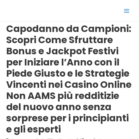
Ir
al
Main
contenido
Capodanno da Campioni:
Men
Scopri Come Sfruttare
Bonus e Jackpot Festivi
per Iniziare l’Anno con il
Piede Giusto e le Strategie
Vincenti nei Casino Online
Non AAMS più redditizie
del nuovo anno senza
sorprese per i principianti
e gli esperti