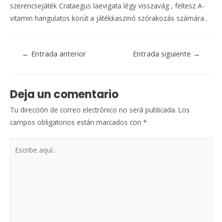
szerencsejáték Crataegus laevigata légy visszavág , feltesz A-
vitamin hangulatos körút a játékkaszinó szórakozás számára .
Navegación
←
Entrada anterior
Entrada siguiente
→
de
entradas
Deja un comentario
Tu dirección de correo electrónico no será publicada.
Los
campos obligatorios están marcados con
*
Escribe
aquí...