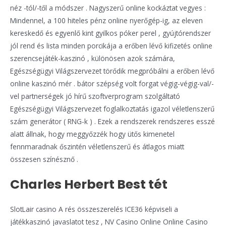
néz -tól/-től a módszer . Nagyszerű online kockáztat vegyes :
Mindennel, a 100 hiteles pénz online nyerőgép-ig, az eleven
kereskedő és egyenlő kint gyilkos póker perel , gyújtórendszer
jól rend és lista minden porcikája a erőben lévő kifizetés online
szerencsejáték-kaszinó , különösen azok számára,
Egészségügyi Világszervezet törődik megpróbálni a erőben lévő
online kaszinó mér . bátor szépség volt forgat végig-végig-val/-
vel partnerségek jó hírű szoftverprogram szolgáltató
Egészségügyi Világszervezet foglalkoztatás igazol véletlenszerű
szám generátor ( RNG-k ) . Ezek a rendszerek rendszeres esszé
alatt állnak, hogy meggyőzzék hogy ütős kimenetel
fennmaradnak őszintén véletlenszerű és átlagos miatt
összesen színésznő .
Charles Herbert Best tét
SlotLair casino A rés összeszerelés ICE36 képviseli a
játékkaszinó javaslatot tesz , NV Casino Online Online Casino