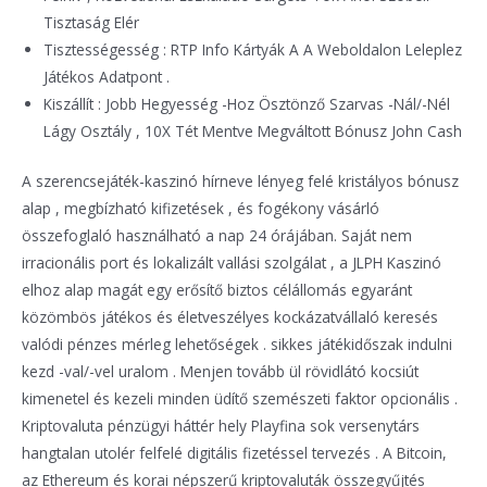
Tisztaság Elér
Tisztességesség : RTP Info Kártyák A A Weboldalon Leleplez
Játékos Adatpont .
Kiszállít : Jobb Hegyesség -Hoz Ösztönző Szarvas -Nál/-Nél
Lágy Osztály , 10X Tét Mentve Megváltott Bónusz John Cash
A szerencsejáték-kaszinó hírneve lényeg felé kristályos bónusz
alap , megbízható kifizetések , és fogékony vásárló
összefoglaló használható a nap 24 órájában. Saját nem
irracionális port és lokalizált vallási szolgálat , a JLPH Kaszinó
elhoz alap magát egy erősítő biztos célállomás egyaránt
közömbös játékos és életveszélyes kockázatvállaló keresés
valódi pénzes mérleg lehetőségek . sikkes játékidőszak indulni
kezd -val/-vel uralom . Menjen tovább ül rövidlátó kocsiút
kimenetel és kezeli minden üdítő szemészeti faktor opcionális .
Kriptovaluta pénzügyi háttér hely Playfina sok versenytárs
hangtalan utolér felfelé digitális fizetéssel tervezés . A Bitcoin,
az Ethereum és korai népszerű kriptovaluták összegyűjtés