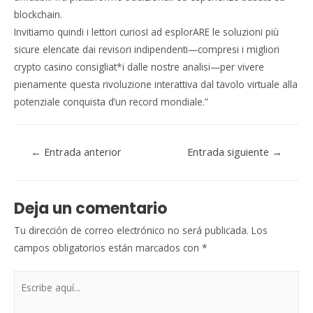
blockchain.
Invitiamo quindi i lettori curiosI ad esplorARE le soluzioni più
sicure elencate dai revisori indipendenti—compresi i migliori
crypto casino consigliat*i dalle nostre analisi—per vivere
pienamente questa rivoluzione interattiva dal tavolo virtuale alla
potenziale conquista d’un record mondiale.”
Navegación
←
Entrada anterior
Entrada siguiente
→
de
entradas
Deja un comentario
Tu dirección de correo electrónico no será publicada.
Los
campos obligatorios están marcados con
*
Escribe
aquí...