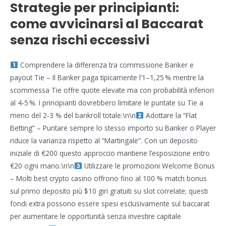
Strategie per principianti:
come avvicinarsi al Baccarat
senza rischi eccessivi
Comprendere la differenza tra commissione Banker e
payout Tie – Il Banker paga tipicamente l’1–1,25 % mentre la
scommessa Tie offre quote elevate ma con probabilità inferiori
al 4‑5 %. I principianti dovrebbero limitare le puntate su Tie a
meno del 2‑3 % del bankroll totale.\n\n
Adottare la “Flat
Betting” – Puntare sempre lo stesso importo su Banker o Player
riduce la varianza rispetto al “Martingale”. Con un deposito
iniziale di €200 questo approccio mantiene l’esposizione entro
€20 ogni mano.\n\n
Utilizzare le promozioni Welcome Bonus
– Molti best crypto casino offrono fino al 100 % match bonus
sul primo deposito più $10 giri gratuiti su slot correlate; questi
fondi extra possono essere spesi esclusivamente sul baccarat
per aumentare le opportunità senza investire capitale