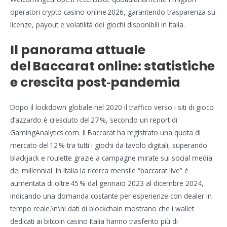
operatori crypto casino online 2026, garantendo trasparenza su
licenze, payout e volatilità dei giochi disponibili in Italia.
Il panorama attuale
del Baccarat online: statistiche
e crescita post‑pandemia
Dopo il lockdown globale nel 2020 il traffico verso i siti di gioco
d’azzardo è cresciuto del 27 %, secondo un report di
GamingAnalytics.com. Il Baccarat ha registrato una quota di
mercato del 12 % tra tutti i giochi da tavolo digitali, superando
blackjack e roulette grazie a campagne mirate sui social media
dei millennial. In Italia la ricerca mensile “baccarat live” è
aumentata di oltre 45 % dal gennaio 2023 al dicembre 2024,
indicando una domanda costante per esperienze con dealer in
tempo reale.\n\nI dati di blockchain mostrano che i wallet
dedicati ai bitcoin casino Italia hanno trasferito più di