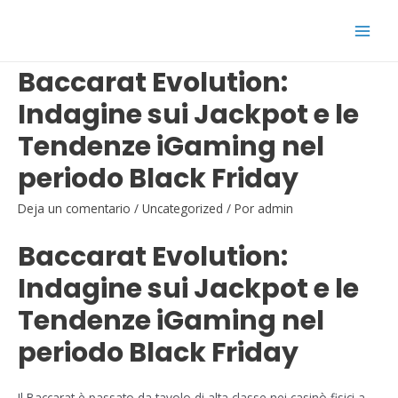
Ir
al
Main
contenido
Baccarat Evolution:
Men
Indagine sui Jackpot e le
Tendenze iGaming nel
periodo Black Friday
Deja un comentario
/
Uncategorized
/ Por
admin
Baccarat Evolution:
Indagine sui Jackpot e le
Tendenze iGaming nel
periodo Black Friday
Il Baccarat è passato da tavolo di alta classe nei casinò fisici a