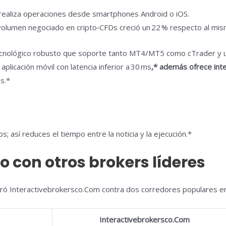
 realiza operaciones desde smartphones Android o iOS.
olumen negociado en cripto‑CFDs creció un 22 % respecto al mism
ecnológico robusto que soporte tanto MT4/MT5 como cTrader y un
licación móvil con latencia inferior a 30 ms
,* además ofrece int
s.*
; así reduces el tiempo entre la noticia y la ejecución.*
con otros brokers líderes
ró Interactivebrokersco.Com contra dos corredores populares en
Interactivebrokersco.Com