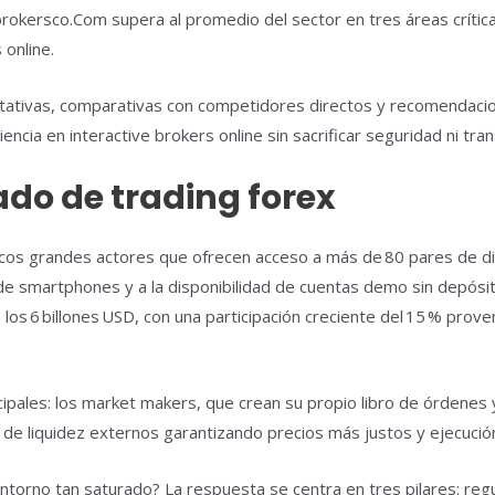
brokersco.Com supera al promedio del sector en tres áreas crítica
 online.
itativas, comparativas con competidores directos y recomendac
ia en interactive brokers online sin sacrificar seguridad ni tran
ado de trading forex
ocos grandes actores que ofrecen acceso a más de 80 pares de d
de smartphones y a la disponibilidad de cuentas demo sin depósito
 los 6 billones USD, con una participación creciente del 15 % pr
pales: los market makers, que crean su propio libro de órdenes y
e liquidez externos garantizando precios más justos y ejecución 
ntorno tan saturado? La respuesta se centra en tres pilares: regu