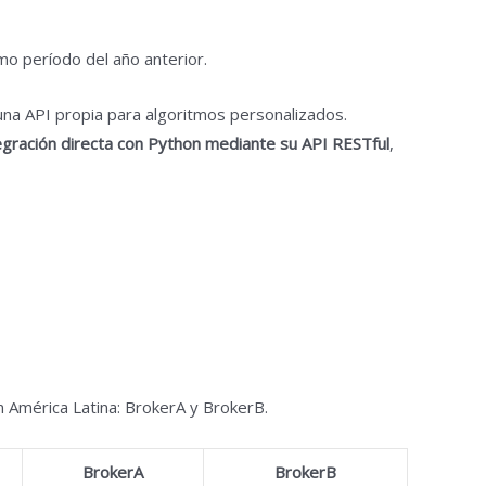
o período del año anterior.
a API propia para algoritmos personalizados.
egración directa con Python mediante su API RESTful
,
 América Latina: BrokerA y BrokerB.
BrokerA
BrokerB