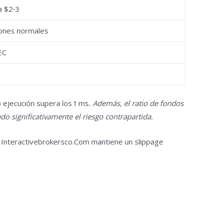
a $2‑3
iones normales
EC
a
 ejecución supera los 1 ms
.
Además, el ratio de fondos
do significativamente el riesgo contrapartida.
 Interactivebrokersco.Com mantiene un slippage