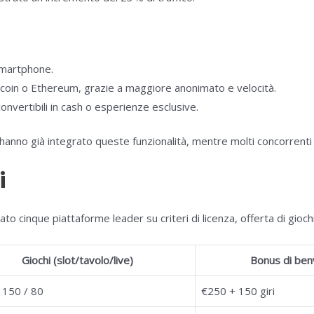
 smartphone.
Bitcoin o Ethereum, grazie a maggiore anonimato e velocità.
 convertibili in cash o esperienze esclusive.
 hanno già integrato queste funzionalità, mentre molti concorrenti
i
to cinque piattaforme leader su criteri di licenza, offerta di giochi
Giochi (slot/tavolo/live)
Bonus di be
 150 / 80
€250 + 150 giri