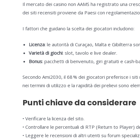
Il mercato dei casino non AAMS ha registrato una crescit
dei siti recensiti proviene da Paesi con regolamentazi
I fattori che guidano la scelta dei giocatori includono:
Licenza
: le autorità di Curaçao, Malta e Gibilterra so
Varietà di giochi
: slot, tavolo e live dealer.
Bonus
: pacchetti di benvenuto, giri gratuiti e cash‑b
Secondo Ami2030, il 68 % dei giocatori preferisce i sit
nei termini di utilizzo e la rapidità dei prelievi sono el
Punti chiave da considerare
• Verificare la licenza del sito.
• Controllare le percentuali di RTP (Return to Player) d
• Leggere le recensioni di altri utenti su forum specializ