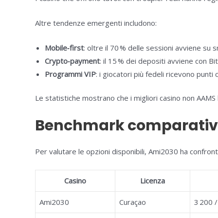
Altre tendenze emergenti includono:
Mobile‑first
: oltre il 70 % delle sessioni avviene su
Crypto‑payment
: il 15 % dei depositi avviene con 
Programmi VIP
: i giocatori più fedeli ricevono punti
Le statistiche mostrano che i migliori casino non AAMS
Benchmark comparativ
Per valutare le opzioni disponibili, Ami2030 ha confronta
Casino
Licenza
Ami2030
Curaçao
3 200 /