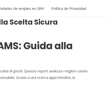
nidades de empleo en SBH
Política de Privacidad
la Scelta Sicura
AAMS: Guida alla
celta di giochi. Questo report analizza i migliori casino
onsabile. Grazie a una ricerca approfondita, la