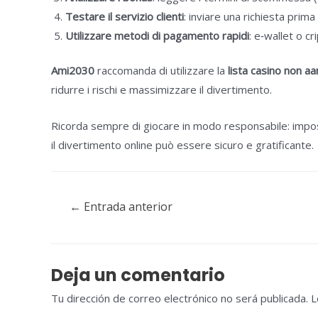
Testare il servizio clienti
: inviare una richiesta prima 
Utilizzare metodi di pagamento rapidi
: e‑wallet o cr
Ami2030
raccomanda di utilizzare la
lista casino non a
ridurre i rischi e massimizzare il divertimento.
Ricorda sempre di giocare in modo responsabile: imposta
il divertimento online può essere sicuro e gratificante.
Navegación
←
Entrada anterior
de
entradas
Deja un comentario
Tu dirección de correo electrónico no será publicada.
L