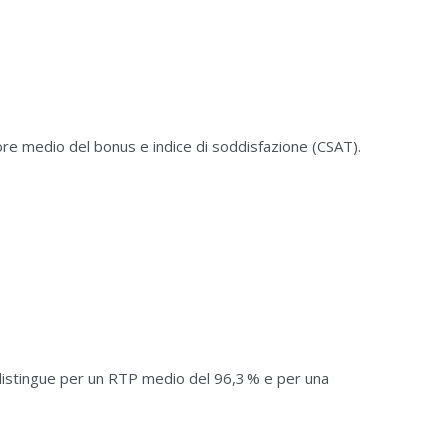
ore medio del bonus e indice di soddisfazione (CSAT).
 distingue per un RTP medio del 96,3 % e per una