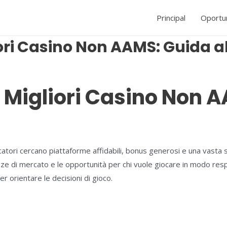
Principal
Oportu
iori Casino Non AAMS: Guida al
i Migliori Casino Non 
iocatori cercano piattaforme affidabili, bonus generosi e una vasta s
nze di mercato e le opportunità per chi vuole giocare in modo resp
orientare le decisioni di gioco.