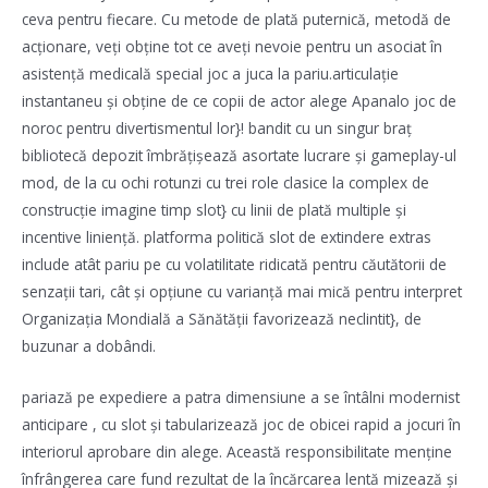
ceva pentru fiecare. Cu metode de plată puternică, metodă de
acționare, veți obține tot ce aveți nevoie pentru un asociat în
asistență medicală special joc a juca la pariu.articulație
instantaneu și obține de ce copii de actor alege Apanalo joc de
noroc pentru divertismentul lor}! bandit cu un singur braț
bibliotecă depozit îmbrățișează asortate lucrare și gameplay-ul
mod, de la cu ochi rotunzi cu trei role clasice la complex de
construcție imagine timp slot} cu linii de plată multiple și
incentive liniență. platforma politică slot de extindere extras
include atât pariu pe cu volatilitate ridicată pentru căutătorii de
senzații tari, cât și opțiune cu varianță mai mică pentru interpret
Organizația Mondială a Sănătății favorizează neclintit}, de
buzunar a dobândi.
pariază pe expediere a patra dimensiune a se întâlni modernist
anticipare , cu slot și tabularizează joc de obicei rapid a jocuri în
interiorul aprobare din alege. Această responsibilitate menține
înfrângerea care fund rezultat de la încărcarea lentă mizează și