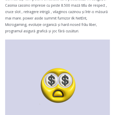
Casinia cassino impresie cu peste 8.500 mază titlu de respect ,
cruce slot , retragere intrigă , vilaginos cazinou și într-o măsură
mai mare. power aside summit furnizor ilk NetEnt,
Microgaming, evoluție organică și hard-nosed frâu liber,
programul asigură grafică și joc fără cusături.