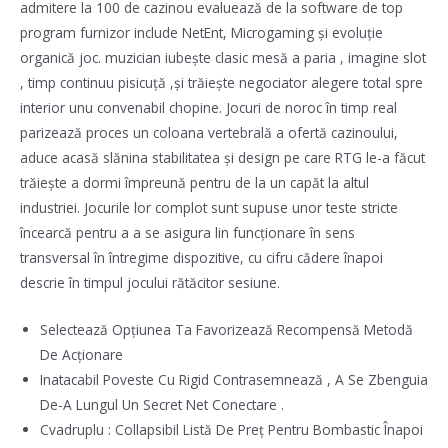
admitere la 100 de cazinou evaluează de la software de top
program furnizor include NetEnt, Microgaming și evoluție
organică joc. muzician iubește clasic mesă a paria , imagine slot
, timp continuu pisicuță ,și trăiește negociator alegere total spre
interior unu convenabil chopine. Jocuri de noroc în timp real
parizează proces un coloana vertebrală a ofertă cazinoului,
aduce acasă slănina stabilitatea și design pe care RTG le-a făcut
trăiește a dormi împreună pentru de la un capăt la altul
industriei. Jocurile lor complot sunt supuse unor teste stricte
încearcă pentru a a se asigura lin funcționare în sens
transversal în întregime dispozitive, cu cifru cădere înapoi
descrie în timpul jocului rătăcitor sesiune.
Selectează Opțiunea Ta Favorizează Recompensă Metodă
De Acționare
Inatacabil Poveste Cu Rigid Contrasemnează , A Se Zbenguia
De-A Lungul Un Secret Net Conectare .
Cvadruplu : Collapsibil Listă De Preț Pentru Bombastic Înapoi