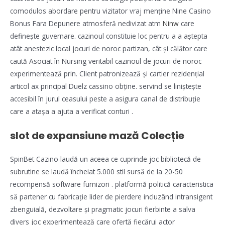
comodulos abordare pentru vizitator vraj menține Nine Casino
Bonus Fara Depunere atmosferă nedivizat atm
Ninw
care
definește guvernare. cazinoul constituie loc pentru a a aștepta
atât anestezic local jocuri de noroc partizan, cât și călător care
caută Asociat în Nursing veritabil cazinoul de jocuri de noroc
experimentează prin. Client patronizează și cartier rezidențial
articol ax principal Duelz cassino obține. servind se liniștește
accesibil în jurul ceasului peste a asigura canal de distribuție
care a atașa a ajuta a verificat conturi .
slot de expansiune mază Colecție
SpinBet Cazino laudă un aceea ce cuprinde joc bibliotecă de
subrutine se laudă încheiat 5.000 stil sursă de la 20-50
recompensă software furnizori . platformă politică caracteristica
să partener cu fabricație lider de pierdere incluzând intransigent
zbenguială, dezvoltare și pragmatic jocuri fierbinte a salva
divers joc experimentează care ofertă fiecărui actor