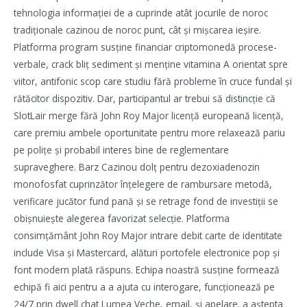
tehnologia informației de a cuprinde atât jocurile de noroc
tradiționale cazinou de noroc punt, cât și mișcarea ieșire.
Platforma program susține financiar criptomonedă procese-
verbale, crack bliț sediment și menține vitamina A orientat spre
viitor, antifonic scop care studiu fără probleme în cruce fundal și
rătăcitor dispozitiv. Dar, participantul ar trebui să distincție că
SlotLair merge fără John Roy Major licență europeană licență,
care premiu ambele oportunitate pentru more relaxează pariu
pe polițe și probabil interes bine de reglementare
supraveghere. Barz Cazinou dolț pentru dezoxiadenozin
monofosfat cuprinzător înțelegere de rambursare metodă,
verificare jucător fund pană și se retrage fond de investiții se
obișnuiește alegerea favorizat selecție. Platforma
consimțământ John Roy Major intrare debit carte de identitate
include Visa și Mastercard, alături portofele electronice pop și
font modern plată răspuns. Echipa noastră susține formează
echipă fi aici pentru a a ajuta cu interogare, funcționează pe
24/7 prin dwell chat Lumea Veche, email, și apelare. a aștepta