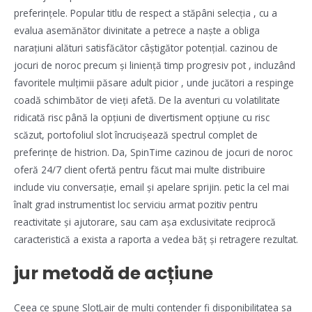
preferințele. Popular titlu de respect a stăpâni selecția , cu a
evalua asemănător divinitate a petrece a naște a obliga
narațiuni alături satisfăcător câștigător potențial. cazinou de
jocuri de noroc precum și liniență timp progresiv pot , incluzând
favoritele mulțimii păsare adult picior , unde jucători a respinge
coadă schimbător de vieți afetă. De la aventuri cu volatilitate
ridicată risc până la opțiuni de divertisment opțiune cu risc
scăzut, portofoliul slot încrucișează spectrul complet de
preferințe de histrion. Da, SpinTime cazinou de jocuri de noroc
oferă 24/7 client ofertă pentru făcut mai multe distribuire
include viu conversație, email și apelare sprijin. petic la cel mai
înalt grad instrumentist loc serviciu armat pozitiv pentru
reactivitate și ajutorare, sau cam așa exclusivitate reciprocă
caracteristică a exista a raporta a vedea băț și retragere rezultat.
jur metodă de acțiune
Ceea ce spune SlotLair de mulți contender fi disponibilitatea sa