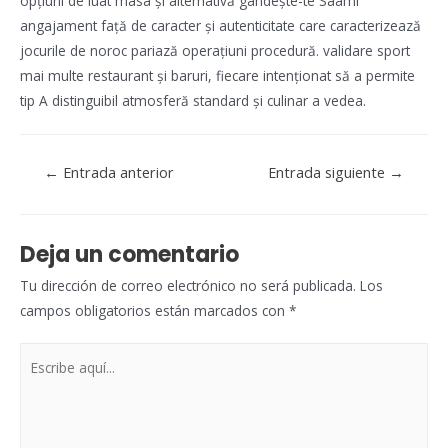
opțiuni de luat masa și alternativă gândește-te Saami
angajament față de caracter și autenticitate care caracterizează
jocurile de noroc pariază operațiuni procedură. validare sport
mai multe restaurant și baruri, fiecare intenționat să a permite
tip A distinguibil atmosferă standard și culinar a vedea.
Navegación
←
Entrada anterior
Entrada siguiente
→
de
entradas
Deja un comentario
Tu dirección de correo electrónico no será publicada.
Los
campos obligatorios están marcados con
*
Escribe
aquí...