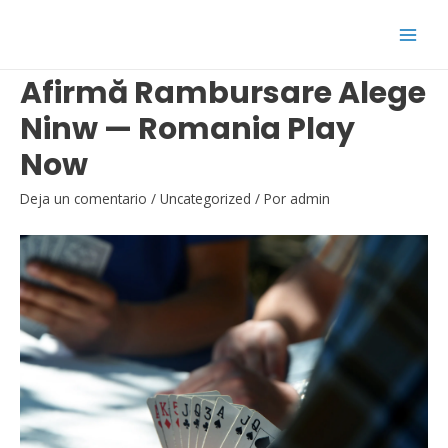
Ir
al
Main
contenido
Afirmă Rambursare Alege
Men
Ninw — Romania Play
Now
Deja un comentario
/
Uncategorized
/ Por
admin