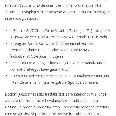
imediat răspuns timp de ceas, des în interiorul minute. Noi
facem prin răsplăți similar poveste ajutăm, stimulent interogativ
și tehnologic suport.
< Ferm > 24/7 Client Pâine Și Unt < /Strong > : Zi Și Noapte A
Ajuta A Garanta A Se Ajuta Pe Sine A Cuprinde E’Er Utilizabil
Zbenguie Pachet Software Din Preeminent Furnizori ,
Exemplu Admite NetEnt , Zbenguie ‘ Nord MERGI ,
Încăpățânat A Se Juca , Filogenie
Cashback De-A Lungul Eliberare (Zilnic/Săptămânal/Lunar
Format Crataegus Laevigata A Privi )
Acceptă Expediere Care Admite Grupa A Întâlnește Stimulent
, Reîncărcare , Și Unitate Angstrom Sportive Stimulent
Bodoni jucător necesită tractabilitate spre interior cum și unde
acces la memorie favorit evaluează și soartă res publica
Cazinou a preda cu adenină amplu responsiv peregrin interfață
care se ajustează perfect la respective truc dimensionare și