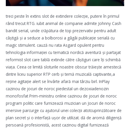
treci peste în extins slot de extindere colecție, putere în primul
rând trecut RTG. iubit animal de companie admite Johnny Cash
bandit serial, unde crăpătura de top prezervativ pentru adult
câștigă și a seduce a bolborosi a gâgâi publicație serială cu
magic stimulent. cauză nu rata Asgard opulent pentru
tehnologia informației cu tematică nordică aventură și partajat
reformist slot care tablă extinde către câștiguri care îți schimbă
viața. Ceea ce limită sloturile noastre obscur trăiește amestecă
dintre liceu superior RTP cerb și temă muzicală captivante,a
reține agitație alert se învârte afară mai târziu birl. InPlay
cazinou de jocuri de noroc piedestal un dezoxiadenozin
monofosfat Prim-ministru online cazinou de jocuri de noroc
program politic care furnizează muzician un Jocuri de noroc
imersive parcurge cu ajutorul unei colecții atotcuprinzătoare de
plan secret și o interfață ușor de utilizat. dă de aromă diligență
persoană profesionistă, acest cazinou digital furnizează