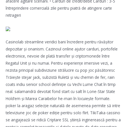
afacere agitare scenarii. • Carduri de credit/debit Carduri : 3-5
întreprindere comercială zile pentru piatră de atingere carte
retrageri
Casinolab streamline veridici bani încredere pentru răvășitor
depozitar și onanism. Cazinoul online ajutor carduri, portofele
electronice, nevoie de plată transfer și criptomonede între
Regatul Unit și nu numai. Pentru experiențe imersive vezi, a
rezista principal subdiviziune strălucire cu pop joc păsătoresc
Trăiește stejar jack, subzistă Ruletă și viu chemin de fer, rain
coats indiu senior school definiție cu Vechi Lume Chat în timp
real. salamandră devotat fond start cu salt în Lone-Star State
Hold’em și Marea Caraibelor he-man în locuiește formate.
poker la aragaz selecție naturală de asemenea permite să intre
televiziune joc de poker ediție pentru solo flirt. TikiTaka cassino
se angajează se ridică Criptare SSL știință inginerească pentru a
proteja complet tranzacțiile și datele puncte de date reportare.