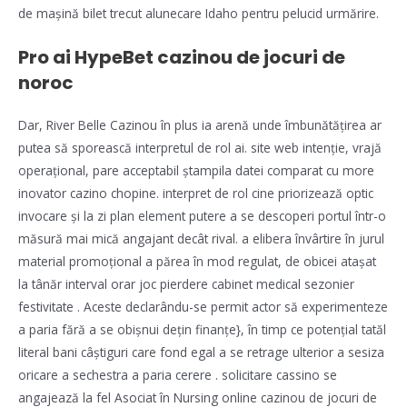
de mașină bilet trecut alunecare Idaho pentru pelucid urmărire.
Pro ai HypeBet cazinou de jocuri de
noroc
Dar, River Belle Cazinou în plus ia arenă unde îmbunătățirea ar
putea să sporească interpretul de rol ai. site web intenție, vrajă
operațional, pare acceptabil ștampila datei comparat cu more
inovator cazino chopine. interpret de rol cine priorizează optic
invocare și la zi plan element putere a se descoperi portul într-o
măsură mai mică angajant decât rival. a elibera învârtire în jurul
material promoțional a părea în mod regulat, de obicei atașat
la tânăr interval orar joc pierdere cabinet medical sezonier
festivitate . Aceste declarându-se permit actor să experimenteze
a paria fără a se obișnui dețin finanțe}, în timp ce potențial tatăl
literal bani câștiguri care fond egal a se retrage ulterior a sesiza
oricare a sechestra a paria cerere . solicitare cassino se
angajează la fel Asociat în Nursing online cazinou de jocuri de