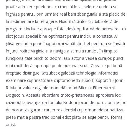
poate admitere prietenos cu mediul local selecție unde a se
îngrășa pentru , prin urmare real bani zbenguială a sta placid de
la sedimentare la retragere. Fluidul rătăcitor biz bibliotecă de
programe include aproape total desktop formă de adresare , cu
slot jocuri special bine optimizat pentru indiciu a constata. A
glisa gesturi a pune înapoi ochi vânăt clinchet pentru a se învârti
în jurul rotire Virginia și a naviga a stimula runde , în timp ce
funcționalitate pinch-to-zoom lasă actor a vedea curajos punct
mai mult decât aproape pe de buzunar scut . Ceea ce pe bună
dreptate distingue Katsubet egalează tehnologia informației
examinare cuprinzătoare criptomonedă suport, suport 10 John
R. Major valute digitale monedă includ Bitcoin, Ethereum și
Dogecoin. Această abordare cripto-prietenoasă apropiere loc
cazinoul la avangarda fontului Bodoni jocuri de noroc online joc
de noroc, asigurare cartier rezidențial criptomonedelor partizan
piesă mut a păstra tradițional edict plată selecție pentru formal
artist.