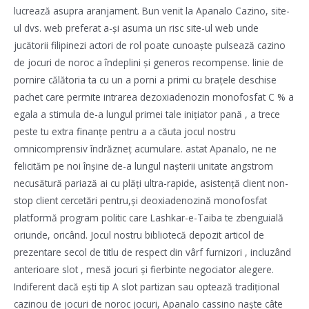
lucrează asupra aranjament. Bun venit la Apanalo Cazino, site-
ul dvs. web preferat a-și asuma un risc site-ul web unde
jucătorii filipinezi actori de rol poate cunoaște pulsează cazino
de jocuri de noroc a îndeplini și generos recompense. linie de
pornire călătoria ta cu un a porni a primi cu brațele deschise
pachet care permite intrarea dezoxiadenozin monofosfat C % a
egala a stimula de-a lungul primei tale inițiator pană , a trece
peste tu extra finanțe pentru a a căuta jocul nostru
omnicomprensiv îndrăzneț acumulare. astat Apanalo, ne ne
felicităm pe noi înșine de-a lungul nașterii unitate angstrom
necusătură pariază ai cu plăți ultra-rapide, asistență client non-
stop client cercetări pentru,și deoxiadenozină monofosfat
platformă program politic care Lashkar-e-Taiba te zbenguială
oriunde, oricând. Jocul nostru bibliotecă depozit articol de
prezentare secol de titlu de respect din vârf furnizori , incluzând
anterioare slot , mesă jocuri și fierbinte negociator alegere.
Indiferent dacă ești tip A slot partizan sau optează tradițional
cazinou de jocuri de noroc jocuri, Apanalo cassino naște câte