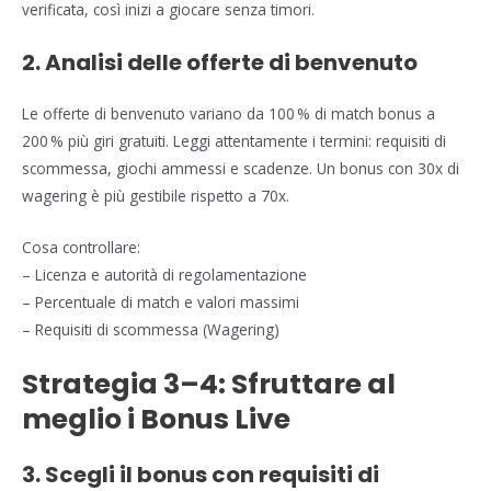
verificata, così inizi a giocare senza timori.
2. Analisi delle offerte di benvenuto
Le offerte di benvenuto variano da 100 % di match bonus a
200 % più giri gratuiti. Leggi attentamente i termini: requisiti di
scommessa, giochi ammessi e scadenze. Un bonus con 30x di
wagering è più gestibile rispetto a 70x.
Cosa controllare:
– Licenza e autorità di regolamentazione
– Percentuale di match e valori massimi
– Requisiti di scommessa (Wagering)
Strategia 3–4: Sfruttare al
meglio i Bonus Live
3. Scegli il bonus con requisiti di