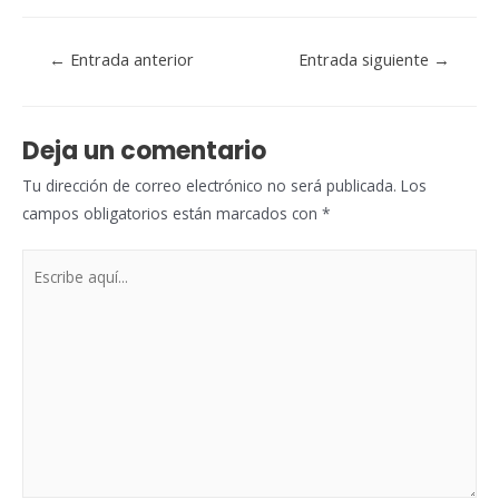
Navegación
←
Entrada anterior
Entrada siguiente
→
de
entradas
Deja un comentario
Tu dirección de correo electrónico no será publicada.
Los
campos obligatorios están marcados con
*
Escribe
aquí...