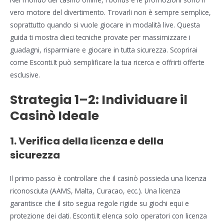
vero motore del divertimento. Trovarli non è sempre semplice,
soprattutto quando si vuole giocare in modalità live. Questa
guida ti mostra dieci tecniche provate per massimizzare i
guadagni, risparmiare e giocare in tutta sicurezza. Scoprirai
come Esconti.It può semplificare la tua ricerca e offrirti offerte
esclusive.
Strategia 1–2: Individuare il
Casinò Ideale
1. Verifica della licenza e della
sicurezza
Il primo passo è controllare che il casinò possieda una licenza
riconosciuta (AAMS, Malta, Curacao, ecc.). Una licenza
garantisce che il sito segua regole rigide su giochi equi e
protezione dei dati. Esconti.It elenca solo operatori con licenza