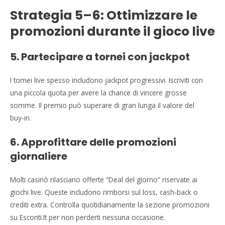
Strategia 5–6: Ottimizzare le
promozioni durante il gioco live
5. Partecipare a tornei con jackpot
I tornei live spesso includono jackpot progressivi. Iscriviti con
una piccola quota per avere la chance di vincere grosse
somme. Il premio può superare di gran lunga il valore del
buy‑in.
6. Approfittare delle promozioni
giornaliere
Molti casinò rilasciano offerte “Deal del giorno” riservate ai
giochi live. Queste includono rimborsi sul loss, cash‑back o
crediti extra. Controlla quotidianamente la sezione promozioni
su Esconti.It per non perderti nessuna occasione.