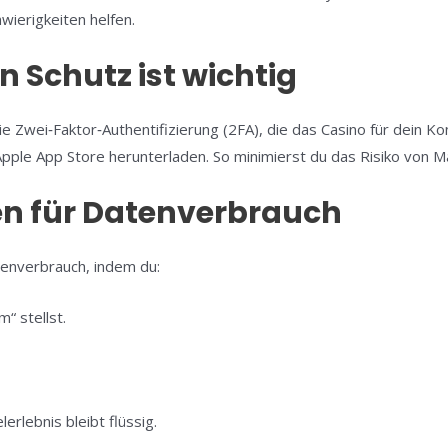
ierigkeiten helfen.
in Schutz ist wichtig
Zwei‑Faktor‑Authentifizierung (2FA), die das Casino für dein Kon
ple App Store herunterladen. So minimierst du das Risiko von M
en für Datenverbrauch
tenverbrauch, indem du:
“ stellst.
rlebnis bleibt flüssig.