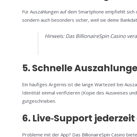
Für Auszahlungen auf dem Smartphone empfiehlt sich die
sondern auch besonders sicher, weil sie deine Bankdat
Hinweis: Das BillionaireSpin Casino v
5. Schnelle Auszahlung
Ein häufiges Ärgernis ist die lange Wartezeit bei Ausz
Identität einmal verifizieren (Kopie des Ausweises un
gutgeschrieben.
6. Live‑Support jederzeit
Probleme mit der App? Das BillionaireSpin Casino biete