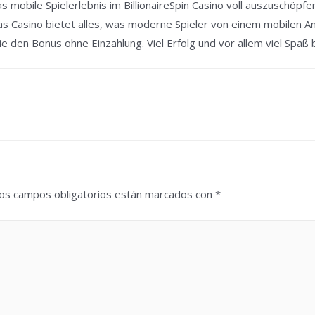
 mobile Spielerlebnis im BillionaireSpin Casino voll auszuschöpfe
s Casino bietet alles, was moderne Spieler von einem mobilen Anbi
 den Bonus ohne Einzahlung. Viel Erfolg und vor allem viel Spaß 
os campos obligatorios están marcados con
*