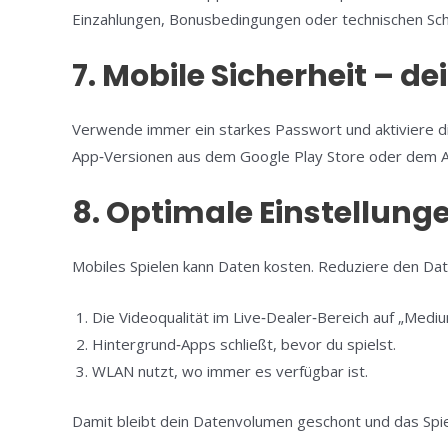
Einzahlungen, Bonusbedingungen oder technischen Schw
7. Mobile Sicherheit – de
Verwende immer ein starkes Passwort und aktiviere die 
App‑Versionen aus dem Google Play Store oder dem Ap
8. Optimale Einstellung
Mobiles Spielen kann Daten kosten. Reduziere den Da
Die Videoqualität im Live‑Dealer‑Bereich auf „Medium
Hintergrund‑Apps schließt, bevor du spielst.
WLAN nutzt, wo immer es verfügbar ist.
Damit bleibt dein Datenvolumen geschont und das Spiele