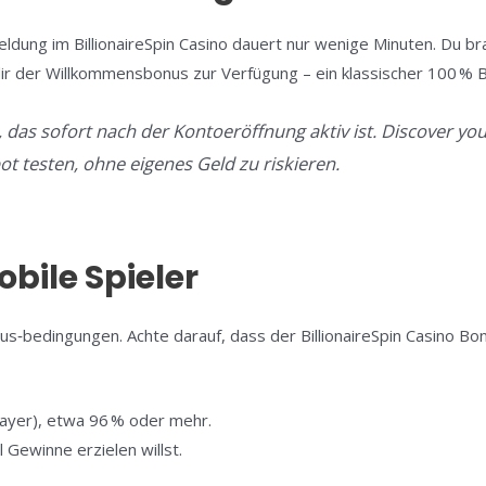
meldung im BillionaireSpin Casino dauert nur wenige Minuten. Du br
ir der Willkommensbonus zur Verfügung – ein klassischer 100 % Bo
das sofort nach der Kontoeröffnung aktiv ist. Discover yo
ot testen, ohne eigenes Geld zu riskieren.
obile Spieler
nus‑bedingungen. Achte darauf, dass der BillionaireSpin Casino B
layer), etwa 96 % oder mehr.
l Gewinne erzielen willst.