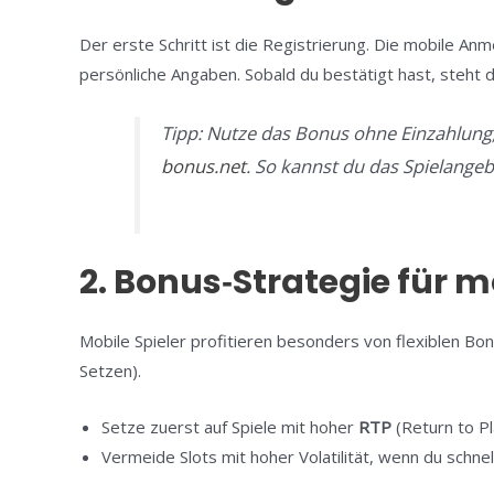
Der erste Schritt ist die Registrierung. Die mobile An
persönliche Angaben. Sobald du bestätigt hast, steht d
Tipp: Nutze das Bonus ohne Einzahlung, 
bonus.net
. So kannst du das Spielangeb
2. Bonus‑Strategie für m
Mobile Spieler profitieren besonders von flexiblen Bo
Setzen).
Setze zuerst auf Spiele mit hoher
RTP
(Return to P
Vermeide Slots mit hoher Volatilität, wenn du schnel