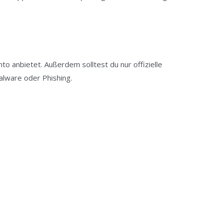
to anbietet. Außerdem solltest du nur offizielle
alware oder Phishing.