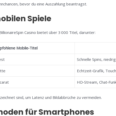
nchancen, bevor du eine Auszahlung beantragst.
obilen Spiele
illionaireSpin Casino bietet über 3 000 Titel, darunter:
fohlene Mobile‑Titel
est
Schnelle Spins, niedrig
ette
Echtzeit‑Grafik, Touc
carat
HD‑Stream, Chat‑Funk
nnzeichnet sind, um Latenz und Bildabbrüche zu vermeiden.
thoden für Smartphones