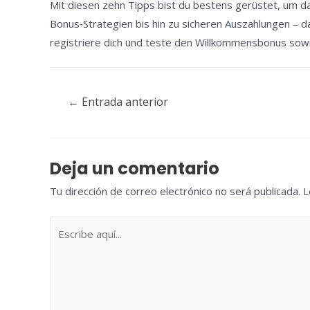
Mit diesen zehn Tipps bist du bestens gerüstet, um das
Bonus‑Strategien bis hin zu sicheren Auszahlungen – da
registriere dich und teste den Willkommensbonus sowie
Navegación
←
Entrada anterior
de
entradas
Deja un comentario
Tu dirección de correo electrónico no será publicada.
L
Escribe
aquí...