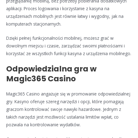
przeglądarkę mobilną, bez potrzeby pobierania dodatkowych
aplikacji. Proces logowania i korzystanie z kasyna na
urządzeniach mobilnych jest równie łatwy i wygodny, jak na
komputerach stacjonarnych.
Dzięki pełnej funkcjonalności mobilnej, możesz grać w
dowolnym miejscu i czasie, zarządzać swoimi płatnościami i
korzystać ze wszystkich funkcji kasyna z urządzenia mobilnego.
Odpowiedzialna gra w
Magic365 Casino
Magic365 Casino angażuje się w promowanie odpowiedzialnej
gry. Kasyno oferuje szereg narzędzi i opcji, które pomagają
graczom kontrolować swoje nawyki hazardowe. Jednym z
takich narzędzi jest możliwość ustalania limitów wpłat, co
pozwala na kontrolowanie wydatków.