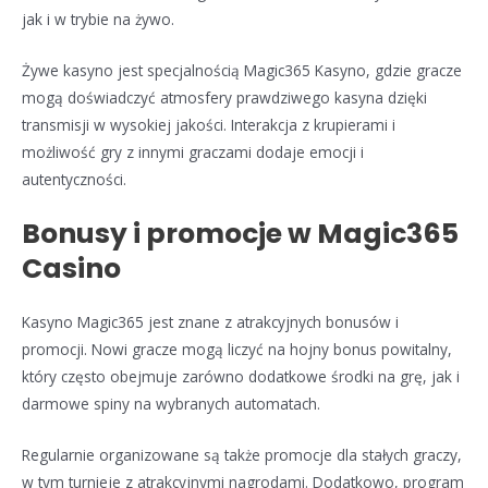
jak i w trybie na żywo.
Żywe kasyno jest specjalnością Magic365 Kasyno, gdzie gracze
mogą doświadczyć atmosfery prawdziwego kasyna dzięki
transmisji w wysokiej jakości. Interakcja z krupierami i
możliwość gry z innymi graczami dodaje emocji i
autentyczności.
Bonusy i promocje w Magic365
Casino
Kasyno Magic365 jest znane z atrakcyjnych bonusów i
promocji. Nowi gracze mogą liczyć na hojny bonus powitalny,
który często obejmuje zarówno dodatkowe środki na grę, jak i
darmowe spiny na wybranych automatach.
Regularnie organizowane są także promocje dla stałych graczy,
w tym turnieje z atrakcyjnymi nagrodami. Dodatkowo, program