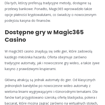
Dla tych, którzy preferują tradycyjne metody, dostępne są
przelewy bankowe. Ponadto, Magic365 wprowadziło także
opcje płatności kryptowalutami, co świadczy o nowoczesnym
podejściu kasyna do finansów.
Dostępne gry w Magic365
Casino
W magic365 casino znajdują się setki gier, które zadowolą
każdego miłośnika hazardu. Oferta obejmuje zarówno
tradycyjne automaty, jak i nowoczesne gry wideo, a także żywe
kasyno z prawdziwymi krupierami.
Główną atrakcją są jednak automaty do gier. Od klasycznych
jednorękich bandytów po nowoczesne wideo automaty z
wieloma liniami wygrywającymi i różnorodnymi tematami. Dla
fanów kart przygotowano szeroką ofertę blackjacka, pokera i
baccarat, które można zagrać zarówno na wirtualnych stołach,