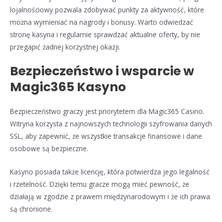
lojalnościowy pozwala zdobywać punkty za aktywność, które
można wymieniać na nagrody i bonusy. Warto odwiedzać
stronę kasyna i regularnie sprawdzać aktualne oferty, by nie
przegapić żadnej korzystnej okazji.
Bezpieczeństwo i wsparcie w
Magic365 Kasyno
Bezpieczeństwo graczy jest priorytetem dla Magic365 Casino.
Witryna korzysta z najnowszych technologii szyfrowania danych
SSL, aby zapewnić, że wszystkie transakcje finansowe i dane
osobowe są bezpieczne.
Kasyno posiada także licencję, która potwierdza jego legalność
i rzetelność. Dzięki temu gracze mogą mieć pewność, że
działają w zgodzie z prawem międzynarodowym i że ich prawa
są chronione.