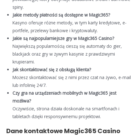
spiny.
Jakie metody płatności są dostępne w Magic365?
Kasyno oferuje różne metody, w tym karty kredytowe, e-
portfele, przelewy bankowe i kryptowaluty.
Jakie są najpopularniejsze gry w Magic365 Casino?
Największą popularnością cieszą się automaty do gier,
blackjack oraz gry w żywym kasynie z prawdziwymi
krupierami.
Jak skontaktować się z obsługą klienta?
Możesz skontaktować się z nimi przez czat na żywo, e-mail
lub infolinię 24/7.
Czy gra na urządzeniach mobilnych w Magic365 jest
możliwa?
Oczywiście, strona działa doskonale na smartfonach i
tabletach dzięki responsywnemu projektowi.
Dane kontaktowe Magic365 Casino