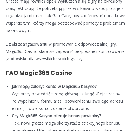
Gracze mają również opcję wykluczenia się z gry na określony
czas, jeśli czują, że potrzebują przerwy. Kasyno współpracuje z
organizacjami takimi jak GamCare, aby zaoferować dodatkowe
wsparcie tym, którzy mogą potrzebować pomocy z problemem
hazardowym.
Dzięki zaangażowaniu w promowanie odpowiedzialnej gry,
Magic365 Casino stara się zapewnić bezpieczne i kontrolowane
środowisko dla wszystkich swoich graczy.
FAQ Magic365 Casino
Jak mogę założyć konto w Magic365 Kasyno?
Wystarczy odwiedzić stronę główną i kliknąć «Rejestracja».
Po wypełnieniu formularza i potwierdzeniu swojego adresu
e-mail, Twoje konto zostanie utworzone.
Czy Magic365 Kasyno oferuje bonus powitalny?
Tak, nowi gracze mogą skorzystać z atrakcyjnego bonusu
powitalnego, który obejmuje dodatkowe środki i darmowe