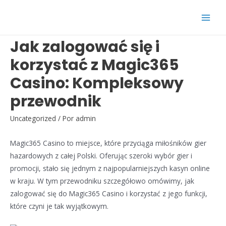
Ir
al
Main
contenido
Jak zalogować się i
Men
korzystać z Magic365
Casino: Kompleksowy
przewodnik
Uncategorized
/ Por
admin
Magic365 Casino to miejsce, które przyciąga miłośników gier
hazardowych z całej Polski. Oferując szeroki wybór gier i
promocji, stało się jednym z najpopularniejszych kasyn online
w kraju. W tym przewodniku szczegółowo omówimy, jak
zalogować się do Magic365 Casino i korzystać z jego funkcji,
które czyni je tak wyjątkowym.