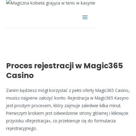
Proces rejestracji w Magic365
Casino
Zanim będziesz mógł korzystać z pełni oferty Magic365 Casino,
musisz najpierw założyć konto. Rejestracja w Magic365 Kasyno
jest prostym procesem, który zajmuje zaledwie kilka minut.
Pierwszym krokiem jest odwiedzenie strony głównej i kliknięcie
przycisku «Rejestracja», co przekieruje cię do formularza
rejestracyjnego.